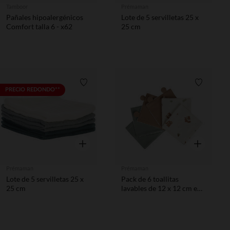
Tamboor
Prémaman
Pañales hipoalergénicos
Lote de 5 servilletas 25 x
Comfort talla 6 - x62
25 cm
Lista de requisitos
Lista de 
PRECIO REDONDO**
Vista rápida
Vista rápida
Prémaman
Prémaman
Lote de 5 servilletas 25 x
Pack de 6 toallitas
25 cm
lavables de 12 x 12 cm en
algodón Rey de los
Bosques