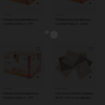
Vista rápida
Vista rápida
Tamboor
Tamboor
Pañales hipoalergénicos
Pañales hipoalergénicos
Comfort talla 2 - x70
Comfort talla 3 - x104
Lista de requisitos
Lista de 
Vista rápida
Vista rápida
Tamboor
Prémaman
Pañales hipoalergénicos
Lote de 6 toallitas lavables
Comfort talla 5 - x74
de 12 x 12 cm en algodón
La Vida en la Granja