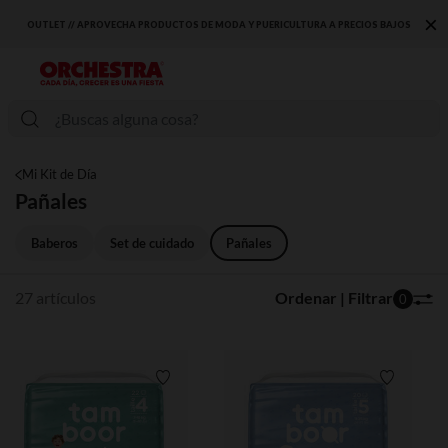
×
AJOS
DESCUBRE LA NUEVA COLECCIÓN QUE TE ENCANTARÁ ☀️
Mi Kit de Día
Pañales
Baberos
Set de cuidado
Pañales
27 artículos
Ordenar | Filtrar
0
Lista de requisitos
Lista de 