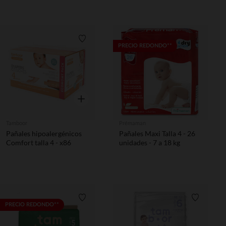
Lista de requisitos
PRECIO REDONDO**
Vista rápida
Tamboor
Prémaman
Pañales hipoalergénicos
Pañales Maxi Talla 4 - 26
Comfort talla 4 - x86
unidades - 7 a 18 kg
Lista de requisitos
Lista de 
PRECIO REDONDO**