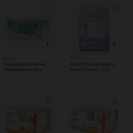
Lista de requisitos
Lista de 
Vista rápida
Vista rápida
Tamboor
Tamboor
Paquete de 40 toallitas
Pañal Premium Magical
hipoalergénicas para
Tubos T5 junior - x20
bebés
Lista de requisitos
Lista de 