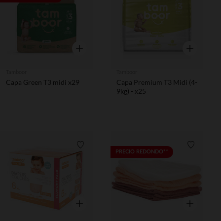
Vista rápida
Vista rápida
Tamboor
Tamboor
Capa Green T3 midi x29
Capa Premium T3 Midi (4-
9kg) - x25
Lista de requisitos
Lista de 
PRECIO REDONDO**
Vista rápida
Vista rápida