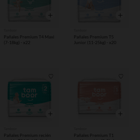
Vista rápida
Vista rápida
Tamboor
Tamboor
Pañales Premium T4 Maxi
Pañales Premium T5
(7-18kg) - x22
Junior (11-25kg) - x20
Lista de requisitos
Lista de 
Vista rápida
Vista rápida
Tamboor
Tamboor
Pañales Premium recién
Pañales Premium T1