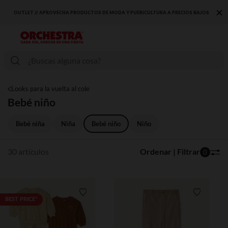
×
S BAJOS
DESCUBRE LA NUEVA COLECCIÓN QUE TE ENCANTARÁ ☀️
Looks para la vuelta al cole
Bebé niño
Bebé niña​
Niña​
Bebé niño
Niño
30 artículos
Ordenar | Filtrar
0
Lista de requisitos
Lista de 
BEST PRICE*