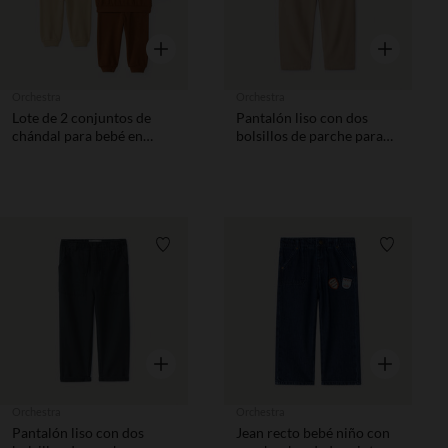
Vista rápida
Vista rápida
Orchestra
Orchestra
Lote de 2 conjuntos de
Pantalón liso con dos
chándal para bebé en
bolsillos de parche para
felpa con bordado de oso.
bebé niño
Lista de requisitos
Lista de 
Vista rápida
Vista rápida
Orchestra
Orchestra
Pantalón liso con dos
Jean recto bebé niño con