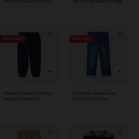
bolsillos de parche para
parches bordados vintage
bebé niño
Lista de requisitos
Lista de 
BEST PRICE*
BEST PRICE*
Vista rápida
Vista rápida
Orchestra
Orchestra
Pantalón chándal de felpa
Pantalón vaquero para
liso para bebé niño
bebé niño liso con
dobladillos.
Lista de requisitos
Lista de 