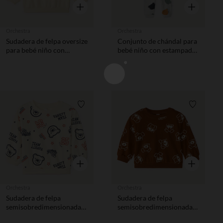
Vista rápida
Vista rápida
Orchestra
Orchestra
Sudadera de felpa oversize
Conjunto de chándal para
para bebé niño con
bebé niño con estampado
estampado divertido
de oso.
Lista de requisitos
Lista de 
Vista rápida
Vista rápida
Orchestra
Orchestra
Sudadera de felpa
Sudadera de felpa
semisobredimensionada
semisobredimensionada
para bebé niño con
para bebé niño con