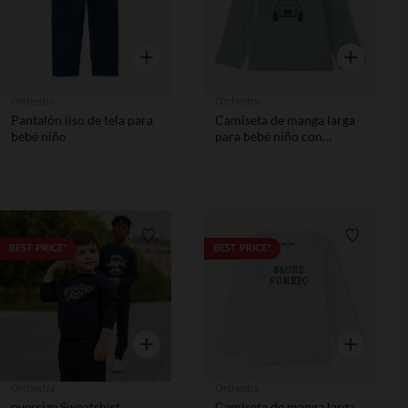
Vista rápida
Vista rápida
Orchestra
Orchestra
Pantalón liso de tela para
Camiseta de manga larga
bebé niño
para bebé niño con
estampado de dinosaurio
Lista de requisitos
Lista de 
BEST PRICE*
BEST PRICE*
Vista rápida
Vista rápida
Orchestra
Orchestra
oversize Sweatshirt
Camiseta de manga larga