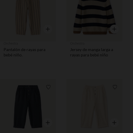
Vista rápida
Vista rápida
Orchestra
Orchestra
Pantalón de rayas para
Jersey de manga larga a
bebé niño.
rayas para bebé niño
Lista de requisitos
Lista de 
Vista rápida
Vista rápida