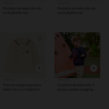
Orchestra
Orchestra
Pantalón de bebé niño de
Pantalón de bebé niño de
corte globito liso
corte globito liso
Lista de requisitos
Lista de 
Vista rápida
Vista rápida
Orchestra
Orchestra
Polo de manga larga para
Conjunto de bebé niño 2
bebé niño con insignia de
piezas sudadera jogging
Flash McQueen de Disney
Spider Man Disney
Pixar.