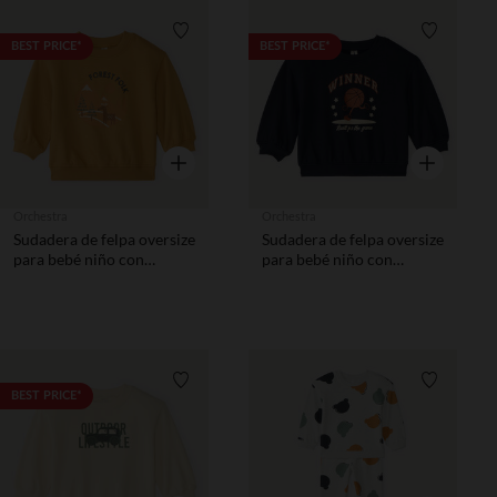
Lista de requisitos
Lista de 
BEST PRICE*
BEST PRICE*
Vista rápida
Vista rápida
Orchestra
Orchestra
Sudadera de felpa oversize
Sudadera de felpa oversize
para bebé niño con
para bebé niño con
estampado divertido
estampado divertido
Lista de requisitos
Lista de 
BEST PRICE*