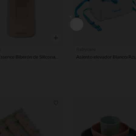
Vista rápida
x
Babycare
Colour Essence Biberón de Silicona 250 ml Rosa
Asiento elevador Blanco/Azu
Lista de requisitos