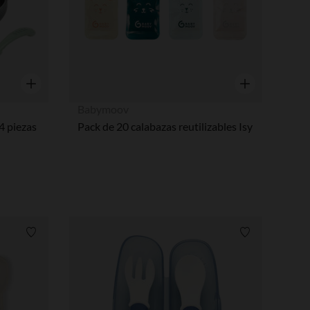
Vista rápida
Vista rápida
Babymoov
 4 piezas
Pack de 20 calabazas reutilizables Isy
Lista de requisitos
Lista de requi