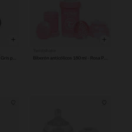
Vista rápida
Vista rápida
Twistshake
Vaso de aprendizaje 360 ml - Gris pastel
Biberón anticólicos 180 ml - Rosa Pastel
Lista de requisitos
Lista de requi
pciones
ustes de privacidad, garantizando el cumplimiento de las regula