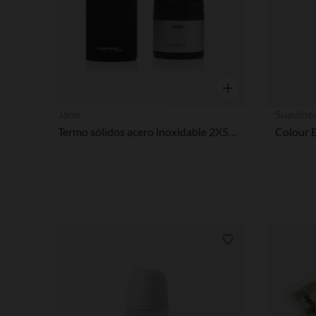
Vista rápida
Jané
Suavine
Termo sólidos acero inoxidable 2X500ml
Lista de requisitos