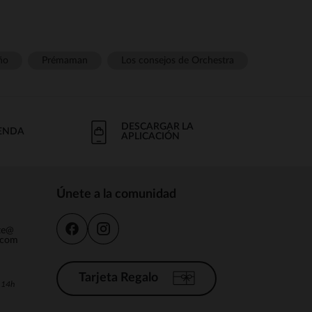
ño
Prémaman
Los consejos de Orchestra
DESCARGAR LA
IENDA
APLICACIÓN
Únete a la comunidad
nte@
.com
Tarjeta Regalo
a 14h