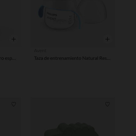
Vista rápida
Vista rápida
Avent
Biberón anti-cólicos Zero.Zero especial lactancia mixta 180 ml Light
Taza de entrenamiento Natural Response 150 ml
Lista de requisitos
Lista de requi