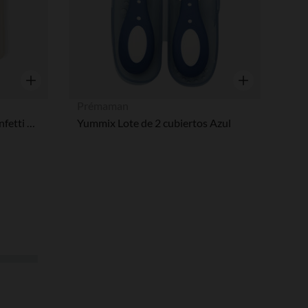
Vista rápida
Vista rápida
Prémaman
Set de 3 cubiertos Foodie Confetti arena
Yummix Lote de 2 cubiertos Azul