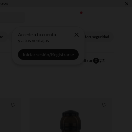
×
Accede a tu cuenta
to
Higiene
Sueño
Comida
Confort,seguridad
y a tus ventajas
Iniciar sesión/Registrarse
206 artículos
Ordenar | Filtrar
0
Lista de requisitos
Lista de requi