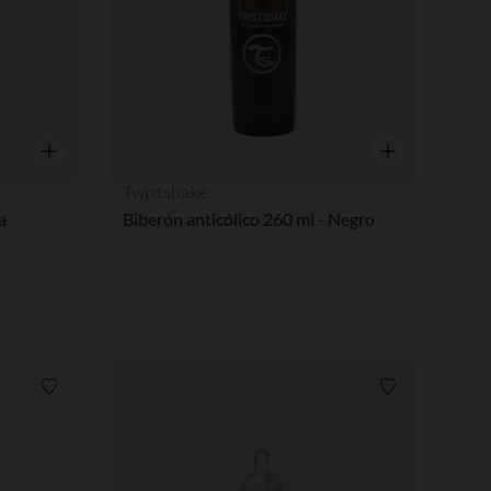
Vista rápida
Vista rápida
Twistshake
a
Biberón anticólico 260 ml - Negro
Lista de requisitos
Lista de requi