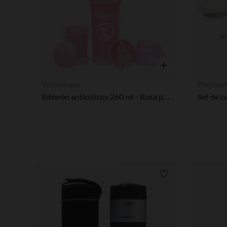
Vista rápida
Twistshake
Prémam
Biberón anticólicos 260 ml - Rosa pastel
Set de 
Lista de requisitos