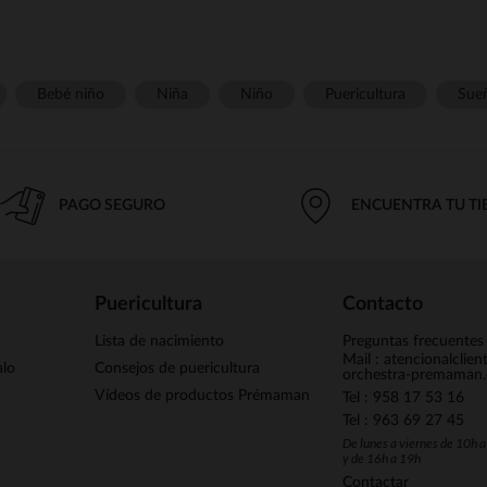
Bebé niño
Niña
Niño
Puericultura
Sue
PAGO SEGURO
ENCUENTRA TU T
Puericultura
Contacto
Lista de nacimiento
Preguntas frecuentes
Mail : atencionalclie
alo
Consejos de puericultura
orchestra-premaman
Vídeos de productos Prémaman
Tel : 958 17 53 16
Tel : 963 69 27 45
De lunes a viernes de 10h 
y de 16h a 19h
Contactar