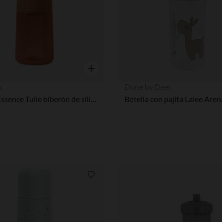
Vista rápida
x
Done by Deer
Colour Essence Tuile biberón de silicona 250 ml
Botella con pajita Lalee Aren
Lista de requisitos