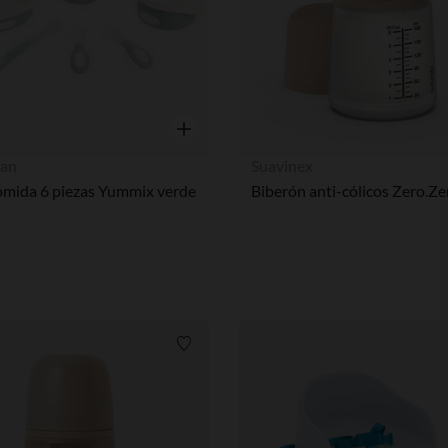
Vista rápida
an
Suavinex
comida 6 piezas Yummix verde
Lista de requisitos