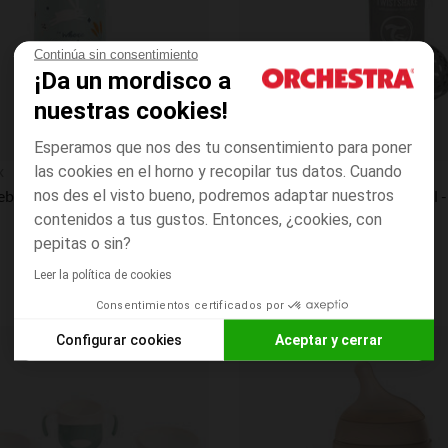
Continúa sin consentimiento
¡Da un mordisco a
nuestras cookies!
Esperamos que nos des tu consentimiento para poner
Vista rápida
x
Twistshake
las cookies en el horno y recopilar tus datos. Cuando
nos des el visto bueno, podremos adaptar nuestros
Termo bebé 500ml Wonderland azul turquesa
contenidos a tus gustos. Entonces, ¿cookies, con
pepitas o sin?
Leer la política de cookies
Consentimientos certificados por
Configurar cookies
Aceptar y cerrar
Lista de requisitos
Axeptio consent
Plataforma de Gestión de Consentimiento: Personaliza tus O
Nuestra plataforma te permite personalizar y gestionar tus aj