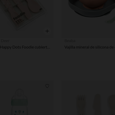
Vista rápida
 Deer
Beaba
Set de 3 Happy Dots Foodie cubiertos Rosa
Vajilla mineral de silicona de
Lista de requisitos