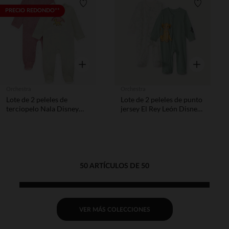
Lista de requisitos
Lista de 
PRECIO REDONDO**
Vista rápida
Vista rápida
Orchestra
Orchestra
Lote de 2 peleles de
Lote de 2 peleles de punto
terciopelo Nala Disney
jersey El Rey León Disney
para bebé niña con
para bebé niño
diferentes aperturas
según la edad
50 ARTÍCULOS DE 50
VER MÁS COLECCIONES