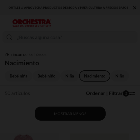
×
OUTLET // APROVECHA PRODUCTOS DE MODA Y PUERICULTURA A PRECIOS BAJOS
El rincón de los héroes
Nacimiento
Bebé niña
Bebé niño
Niña
Nacimiento
Niño
50 artículos
Ordenar | Filtrar
0
MOSTRAR MENOS