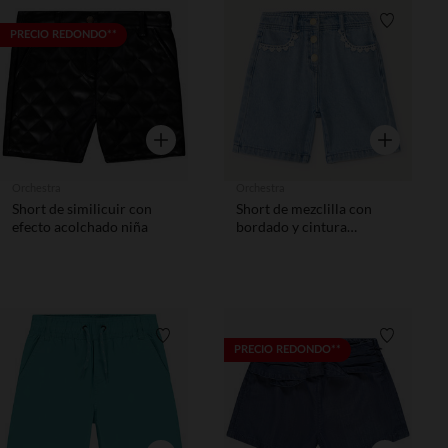
Lista de requisitos
Lista de 
PRECIO REDONDO**
Vista rápida
Vista rápida
Orchestra
Orchestra
Short de similicuir con
Short de mezclilla con
efecto acolchado niña
bordado y cintura
ajustable niña.
Lista de requisitos
Lista de 
PRECIO REDONDO**