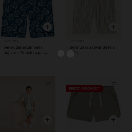
Vista rápida
Vista rápida
Orchestra
Orchestra
bermudas estampada
Bermudas a rayas de tela
hojas de Monstera para
niño
niño
Lista de requisitos
Lista de 
PRECIO REDONDO**
Vista rápida
Vista rápida