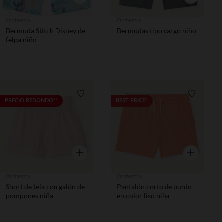
Orchestra
Orchestra
Bermuda Stitch Disney de
Bermudas tipo cargo niño
felpa niño
Lista de requisitos
Lista de 
PRECIO REDONDO**
BEST PRICE*
Vista rápida
Vista rápida
Orchestra
Orchestra
Short de tela con galón de
Pantalón corto de punto
pompones niña
en color liso niña