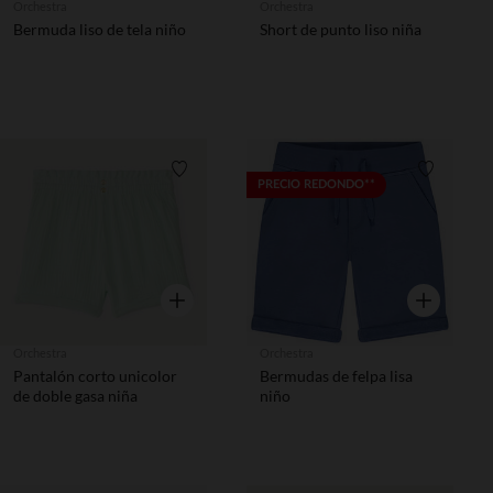
Orchestra
Orchestra
Bermuda liso de tela niño
Short de punto liso niña
Lista de requisitos
Lista de 
PRECIO REDONDO**
Vista rápida
Vista rápida
Orchestra
Orchestra
Pantalón corto unicolor
Bermudas de felpa lisa
de doble gasa niña
niño