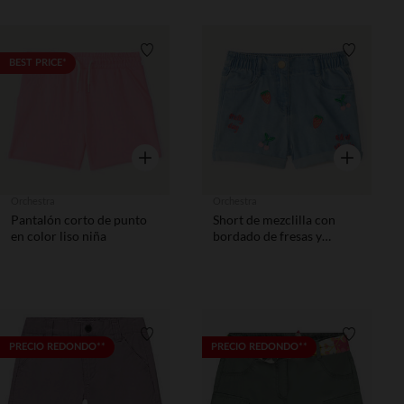
Lista de requisitos
Lista de 
BEST PRICE*
Vista rápida
Vista rápida
Orchestra
Orchestra
Pantalón corto de punto
Short de mezclilla con
en color liso niña
bordado de fresas y
cerezas niña
Lista de requisitos
Lista de 
PRECIO REDONDO**
PRECIO REDONDO**