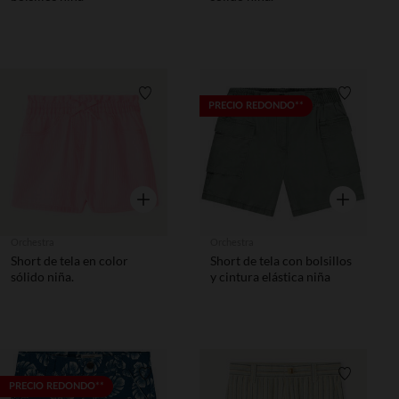
Lista de requisitos
Lista de 
PRECIO REDONDO**
Vista rápida
Vista rápida
Orchestra
Orchestra
Short de tela en color
Short de tela con bolsillos
sólido niña.
y cintura elástica niña
Lista de requisitos
Lista de 
PRECIO REDONDO**