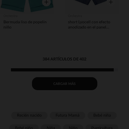
Vista rápida
Vista rápida
Orchestra
Orchestra
Bermuda liso de popelín
short Lyocell con efecto
niño
anodizado en el panel
frontal
384 ARTÍCULOS DE 402
CARGAR MÁS
Recién nacido
Futura Mamá
Bebé niña
Bebé niño
Niña
Niño
Puericultura