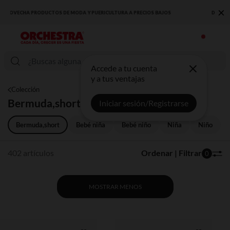
×
DESCUBRE LA NUEVA COLECCIÓN QUE TE ENCANTARÁ ☀️
Accede a tu cuenta
y a tus ventajas
Colección
Bermuda,short
Iniciar sesión/Registrarse
Bermuda,short
Bebé niña
Bebé niño
Niña
Niño
402 artículos
Ordenar | Filtrar
0
MOSTRAR MENOS