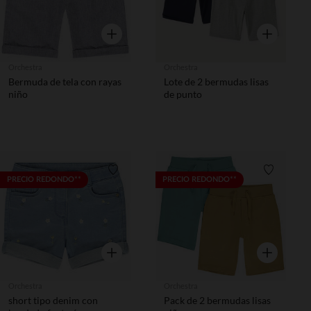
Vista rápida
Vista rápida
Orchestra
Orchestra
Bermuda de tela con rayas
Lote de 2 bermudas lisas
niño
de punto
Lista de requisitos
Lista de 
PRECIO REDONDO**
PRECIO REDONDO**
Vista rápida
Vista rápida
Orchestra
Orchestra
short tipo denim con
Pack de 2 bermudas lisas