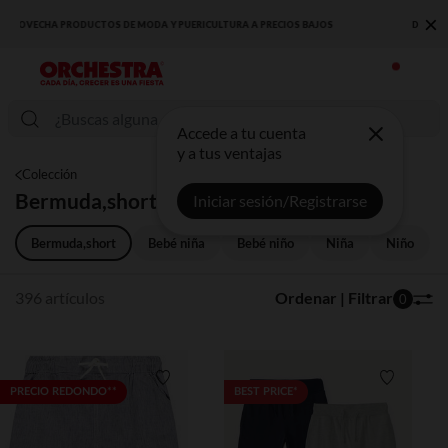
×
DESCUBRE LA NUEVA COLECCIÓN QUE TE ENCANTARÁ ☀️
Accede a tu cuenta
y a tus ventajas
Colección
Bermuda,short
Iniciar sesión/Registrarse
Bermuda,short
Bebé niña
Bebé niño
Niña
Niño
396 artículos
Ordenar | Filtrar
0
Lista de requisitos
Lista de 
PRECIO REDONDO**
BEST PRICE*