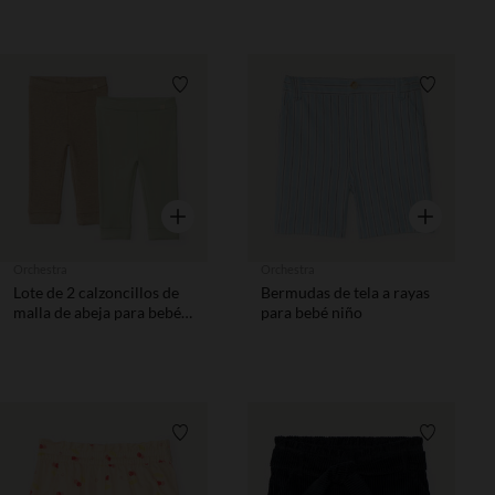
Lista de requisitos
Lista de 
Vista rápida
Vista rápida
Orchestra
Orchestra
Lote de 2 calzoncillos de
Bermudas de tela a rayas
malla de abeja para bebé
para bebé niño
niño
Lista de requisitos
Lista de 