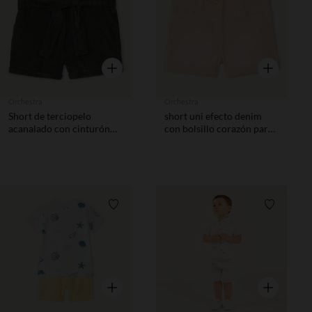
Vista rápida
Vista rápida
Orchestra
Orchestra
Short de terciopelo
short uni efecto denim
acanalado con cinturón
con bolsillo corazón para
niña
bebé niña
Lista de requisitos
Lista de 
Vista rápida
Vista rápida