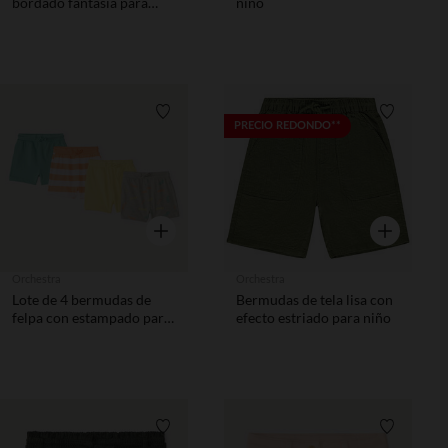
bordado fantasía para
niño
bebé niña
Lista de requisitos
Lista de 
PRECIO REDONDO**
Vista rápida
Vista rápida
Orchestra
Orchestra
Lote de 4 bermudas de
Bermudas de tela lisa con
felpa con estampado para
efecto estriado para niño
bebé niño
Lista de requisitos
Lista de 