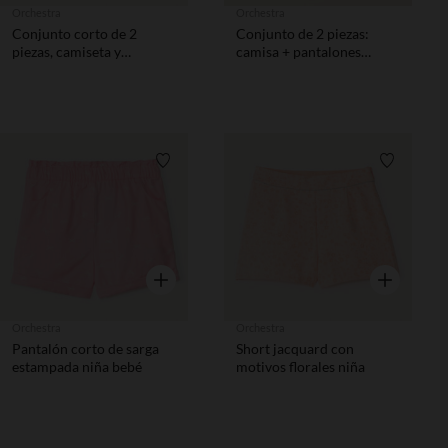
Orchestra
Orchestra
Conjunto corto de 2
Conjunto de 2 piezas:
piezas, camiseta y
camisa + pantalones
bermudas para bebé niño.
cortos con estampado de
tortugas para bebé niño.
Lista de requisitos
Lista de 
Vista rápida
Vista rápida
Orchestra
Orchestra
Pantalón corto de sarga
Short jacquard con
estampada niña bebé
motivos florales niña