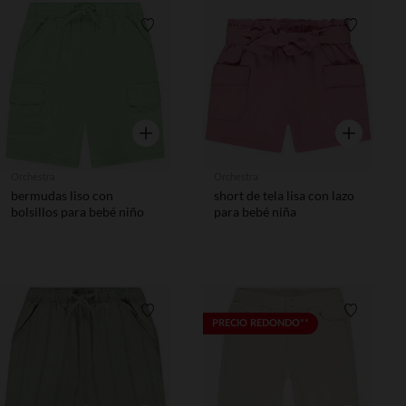
Lista de requisitos
Lista de 
Vista rápida
Vista rápida
Orchestra
Orchestra
bermudas liso con
short de tela lisa con lazo
bolsillos para bebé niño
para bebé niña
Lista de requisitos
Lista de 
PRECIO REDONDO**