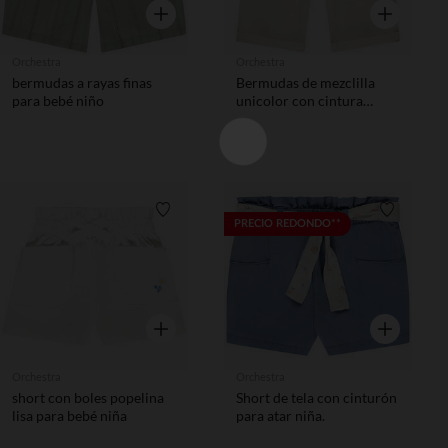
Vista rápida
Vista rápida
Orchestra
Orchestra
bermudas a rayas finas
Bermudas de mezclilla
para bebé niño
unicolor con cintura
elástica para niño
Lista de requisitos
Lista de 
PRECIO REDONDO**
Vista rápida
Vista rápida
Orchestra
Orchestra
short con boles popelina
Short de tela con cinturón
lisa para bebé niña
para atar niña.