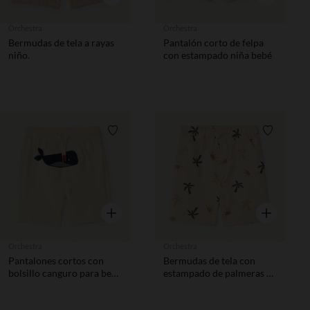
Orchestra
Orchestra
Bermudas de tela a rayas
Pantalón corto de felpa
niño.
con estampado niña bebé
Lista de requisitos
Lista de 
Vista rápida
Vista rápida
Orchestra
Orchestra
Pantalones cortos con
Bermudas de tela con
bolsillo canguro para bebé
estampado de palmeras y
niño
soles para bebé niño.