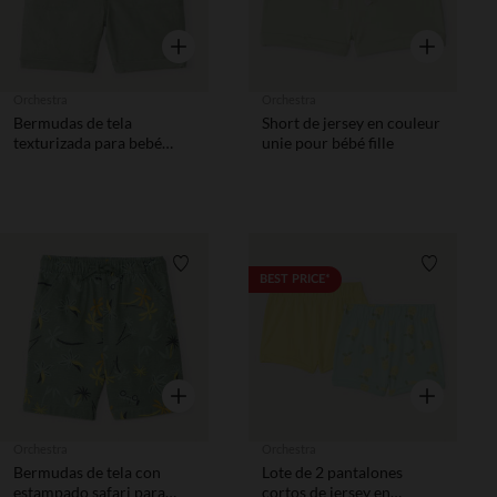
Vista rápida
Vista rápida
Orchestra
Orchestra
Bermudas de tela
Short de jersey en couleur
texturizada para bebé
unie pour bébé fille
niño
Lista de requisitos
Lista de 
BEST PRICE*
Vista rápida
Vista rápida
Orchestra
Orchestra
Bermudas de tela con
Lote de 2 pantalones
estampado safari para
cortos de jersey en