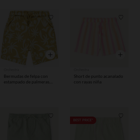
Lista de requisitos
Lista de 
Vista rápida
Vista rápida
Orchestra
Orchestra
Bermudas de felpa con
Short de punto acanalado
estampado de palmeras
con rayas niña
para bebé niño
Lista de requisitos
Lista de 
BEST PRICE*