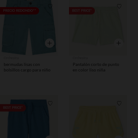
Lista de requisitos
Lista de 
PRECIO REDONDO**
BEST PRICE*
Vista rápida
Vista rápida
Orchestra
Orchestra
bermudas lisas con
Pantalón corto de punto
bolsillos cargo para niño
en color liso niña
Lista de requisitos
Lista de 
BEST PRICE*