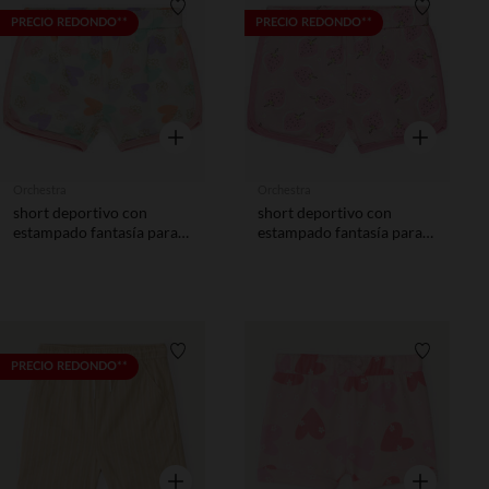
Lista de requisitos
Lista de 
PRECIO REDONDO**
PRECIO REDONDO**
Vista rápida
Vista rápida
Orchestra
Orchestra
short deportivo con
short deportivo con
estampado fantasía para
estampado fantasía para
bebé niña
bebé niña
Lista de requisitos
Lista de 
PRECIO REDONDO**
Vista rápida
Vista rápida