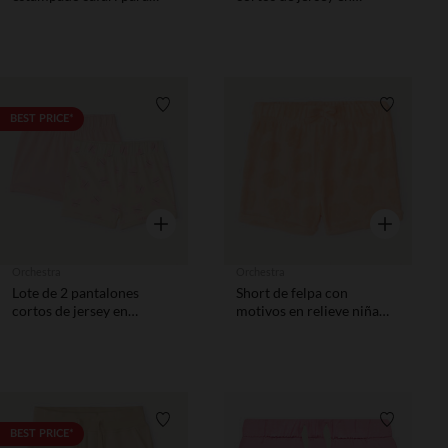
bebé niño
colores sólidos y
estampados para bebé
niña
Lista de requisitos
Lista de 
BEST PRICE*
Vista rápida
Vista rápida
Orchestra
Orchestra
Lote de 2 pantalones
Short de felpa con
cortos de jersey en
motivos en relieve niña
colores sólidos y
bebé.
estampados para bebé
niña
Lista de requisitos
Lista de 
BEST PRICE*