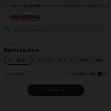
×
JOS
DESCUBRE LA NUEVA COLECCIÓN QUE TE ENCANTARÁ ☀️
Colección
Bermuda,short
Bermuda,short
Bebé niña
Bebé niño
Niña
Niño
394 artículos
Ordenar | Filtrar
0
MOSTRAR MENOS