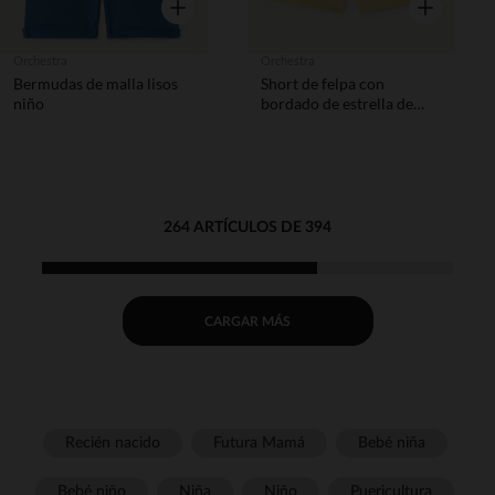
Vista rápida
Vista rápida
Orchestra
Orchestra
Bermudas de malla lisos
Short de felpa con
niño
bordado de estrella de
mar niña
264 ARTÍCULOS DE 394
CARGAR MÁS
Recién nacido
Futura Mamá
Bebé niña
Bebé niño
Niña
Niño
Puericultura