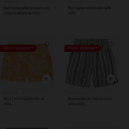
Orchestra
Orchestra
Bermudas efecto jean con
Bermuda ceñida de twill
cintura elástica niño
niño
Lista de requisitos
Lista de 
PRECIO REDONDO**
PRECIO REDONDO**
Vista rápida
Vista rápida
Orchestra
Orchestra
Short estampado floral
Bermudas de tela a rayas
niña
para niño