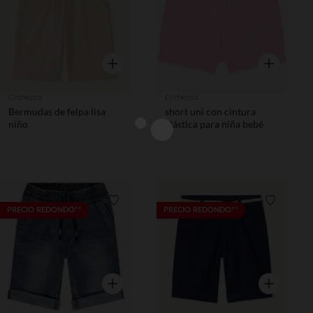
Vista rápida
Vista rápida
Orchestra
Orchestra
Bermudas de felpa lisa
short uni con cintura
niño
elástica para niña bebé
Lista de requisitos
Lista de 
PRECIO REDONDO**
PRECIO REDONDO**
Vista rápida
Vista rápida