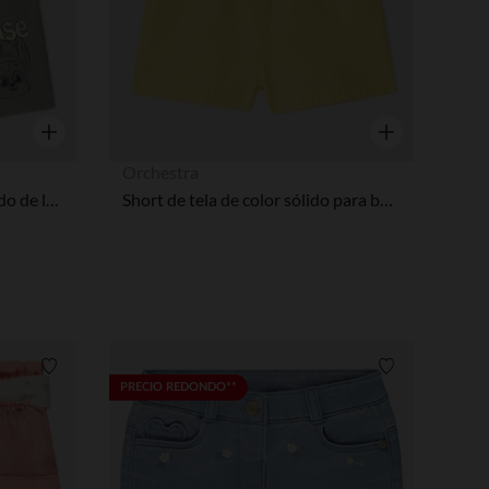
Vista rápida
Vista rápida
Orchestra
Camiseta corta con estampado de la Patrulla Canina para bebé niño.
Short de tela de color sólido para bebé niña
Lista de requisitos
Lista de requi
PRECIO REDONDO**