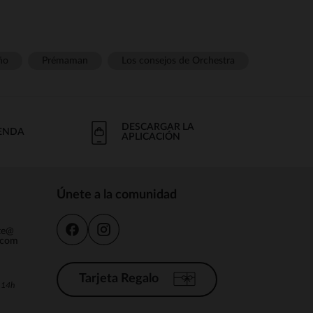
ño
Prémaman
Los consejos de Orchestra
DESCARGAR LA
IENDA
APLICACIÓN
Únete a la comunidad
nte@
.com
Tarjeta Regalo
a 14h