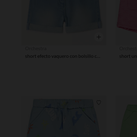
Vista rápida
Orchestra
Orchest
short efecto vaquero con bolsillo corazón para bebé niña
Lista de requisitos