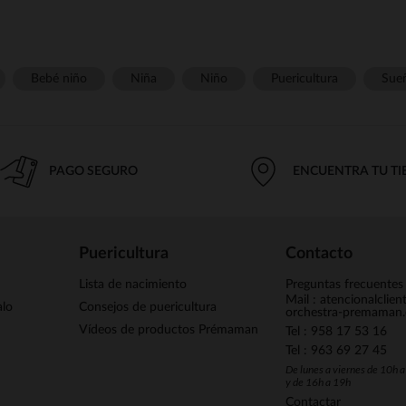
Bebé niño
Niña
Niño
Puericultura
Sue
PAGO SEGURO
ENCUENTRA TU T
Puericultura
Contacto
Lista de nacimiento
Preguntas frecuentes
Mail : atencionalclie
alo
Consejos de puericultura
orchestra-premaman
Vídeos de productos Prémaman
Tel : 958 17 53 16
Tel : 963 69 27 45
De lunes a viernes de 10h 
y de 16h a 19h
Contactar