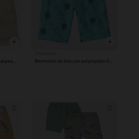
Vista rápida
Vista rápida
Orchestra
Bermudas de tela lisa efecto jaspeado para niño
Bermudas de tela con estampado de conchas niño
Lista de requisitos
Lista de requi
pciones
ustes de privacidad, garantizando el cumplimiento de las regula