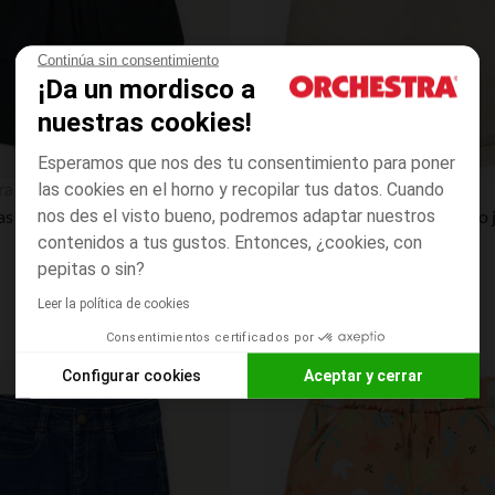
Continúa sin consentimiento
¡Da un mordisco a
nuestras cookies!
Esperamos que nos des tu consentimiento para poner
Vista rápida
ra
Orchestra
las cookies en el horno y recopilar tus datos. Cuando
 cargo de twill niño
nos des el visto bueno, podremos adaptar nuestros
contenidos a tus gustos. Entonces, ¿cookies, con
pepitas o sin?
Leer la política de cookies
Consentimientos certificados por
Configurar cookies
Aceptar y cerrar
Lista de requisitos
Axeptio consent
Plataforma de Gestión de Consentimiento: Personaliza tus O
Nuestra plataforma te permite personalizar y gestionar tus aj