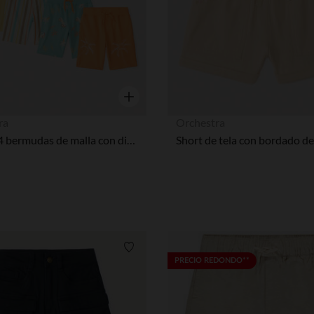
Vista rápida
ra
Orchestra
Lote de 4 bermudas de malla con diseño niño
Lista de requisitos
PRECIO REDONDO**