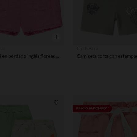
Vista rápida
ra
Orchestra
short uni en bordado inglés floreado para niña
Lista de requisitos
PRECIO REDONDO**