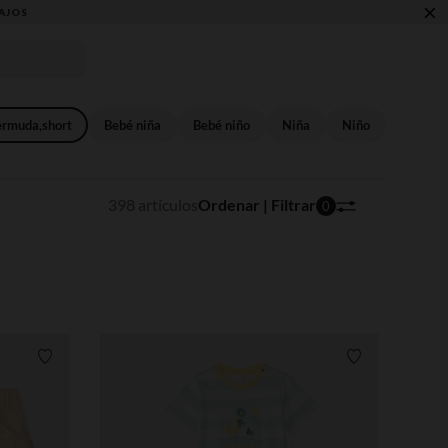
×
ermuda,short
Bebé niña
Bebé niño
Niña
Niño
398 artículos
Ordenar | Filtrar
0
Lista de requisitos
Lista de requi