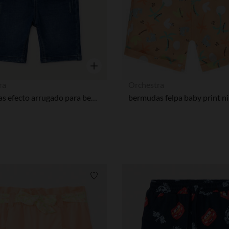
Vista rápida
ra
Orchestra
Bermudas efecto arrugado para bebé niño
bermudas felpa baby print n
Lista de requisitos