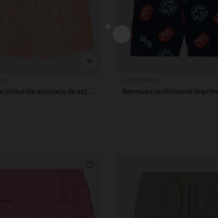
Vista rápida
ra
Orchestra
Short con cinturilla anudada de estampado floral niña bebé
Lista de requisitos