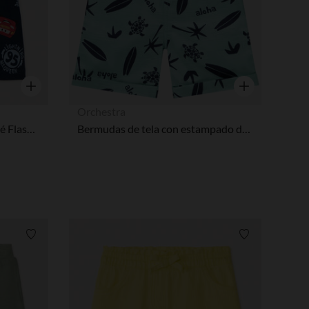
Vista rápida
Vista rápida
Orchestra
Bermuda molletonné imprimé Flash McQueen Disney-Pixar pour bébé garçon
Bermudas de tela con estampado de surf para bebé niño
Lista de requisitos
Lista de requi