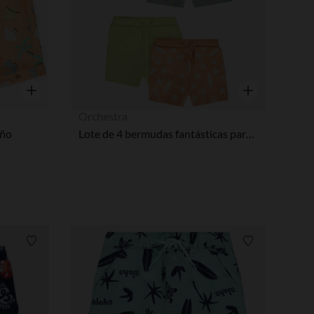
Vista rápida
Vista rápida
Orchestra
iño
Lote de 4 bermudas fantásticas para bebé niño
Lista de requisitos
Lista de requi