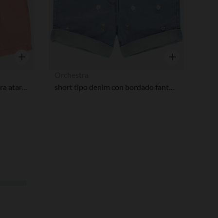
Vista rápida
Vista rápida
Orchestra
Short de tela con cinturón para atar niña.
short tipo denim con bordado fantasía para bebé niña