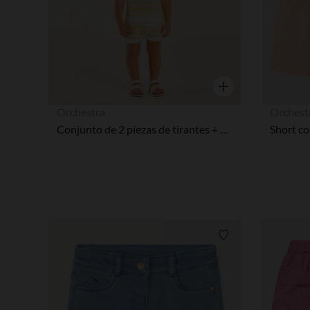
Vista rápida
Orchestra
Orchest
Conjunto de 2 piezas de tirantes + short de punto niña bebé.
Lista de requisitos