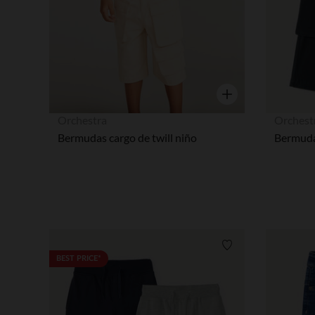
Vista rápida
Orchestra
Orchest
Bermudas cargo de twill niño
Bermudas
Lista de requisitos
BEST PRICE*