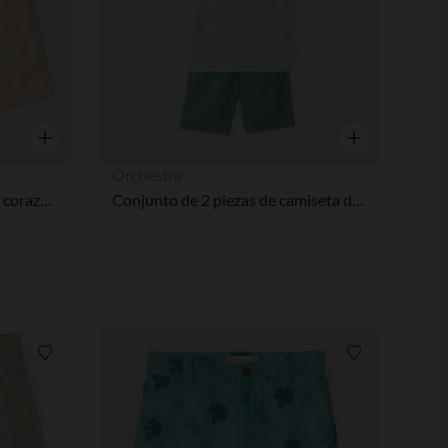
Vista rápida
Vista rápida
Orchestra
Short de tela con bordado de corazón niña bebé
Conjunto de 2 piezas de camiseta de manga corta + pantalón corto para bebé niño
Lista de requisitos
Lista de requi