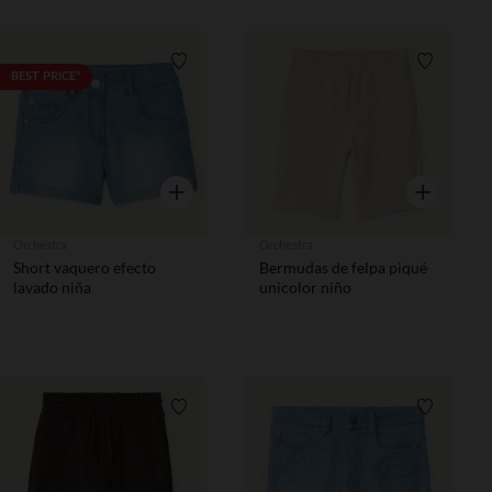
Lista de requisitos
Lista de 
BEST PRICE*
Vista rápida
Vista rápida
Orchestra
Orchestra
Short vaquero efecto
Bermudas de felpa piqué
lavado niña
unicolor niño
Lista de requisitos
Lista de 