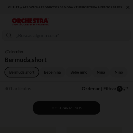
×
AJOS
DESCUBRE LA NUEVA COLECCIÓN QUE TE ENCANTARÁ ☀️
Colección
Bermuda,short
Bermuda,short
Bebé niña
Bebé niño
Niña
Niño
401 artículos
Ordenar | Filtrar
0
MOSTRAR MENOS