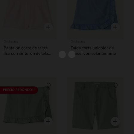
Vista rápida
Vista rápida
Orchestra
Orchestra
Pantalón corto de sarga
Falda corta unicolor de
liso con cinturón de tela
Tencel con volantes niña
niña
Lista de requisitos
Lista de 
PRECIO REDONDO**
Vista rápida
Vista rápida