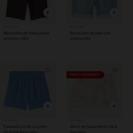
Vista rápida
Vista rápida
Orchestra
Orchestra
Bermudas de felpa piqué
Bermudas de jean con
unicolor niño
vuelta niño
Lista de requisitos
Lista de 
PRECIO REDONDO**
Vista rápida
Vista rápida
Orchestra
Orchestra
Pantalón corto unicolor
Short de felpa efecto tie &
de doble gasa niña
dye niña