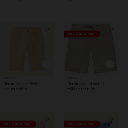
Lista de requisitos
Lista de 
PRECIO REDONDO**
Vista rápida
Vista rápida
Orchestra
Orchestra
Bermudas de efecto
Bermudas uni en tela
vaquero niño
tejida para niño
Lista de requisitos
Lista de 
PRECIO REDONDO**
PRECIO REDONDO**