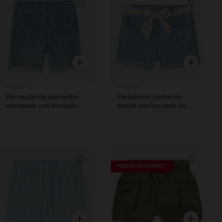
Lista de requisitos
Lista de 
Vista rápida
Vista rápida
Orchestra
Orchestra
Bermudas de jean estilo
Pantalones cortos de
workwear con bordado de
denim con bordado de
palmera para bebé niño
frutas + cinturón para atar
niña.
Lista de requisitos
Lista de 
PRECIO REDONDO**
Vista rápida
Vista rápida