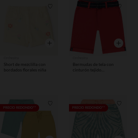
Lista de requisitos
Lista de 
Vista rápida
Vista rápida
Orchestra
Orchestra
Short de mezclilla con
Bermudas de tela con
bordados florales niña
cinturón tejido
desmontable niño
Lista de requisitos
Lista de 
PRECIO REDONDO**
PRECIO REDONDO**