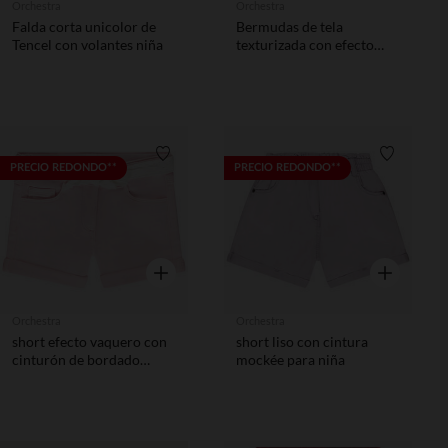
Orchestra
Orchestra
Falda corta unicolor de
Bermudas de tela
Tencel con volantes niña
texturizada con efecto
rayado niño
Lista de requisitos
Lista de 
PRECIO REDONDO**
PRECIO REDONDO**
Vista rápida
Vista rápida
Orchestra
Orchestra
short efecto vaquero con
short liso con cintura
cinturón de bordado
mockée para niña
inglés para niña