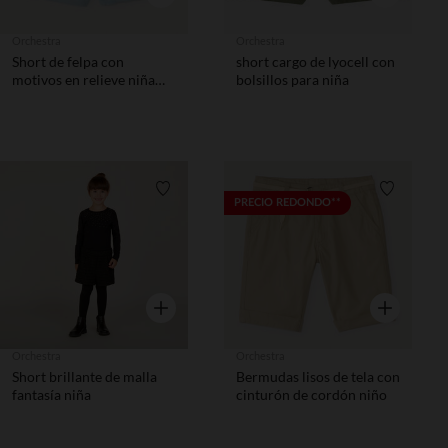
Orchestra
Orchestra
Short de felpa con
short cargo de lyocell con
motivos en relieve niña
bolsillos para niña
bebé.
Lista de requisitos
Lista de 
PRECIO REDONDO**
Vista rápida
Vista rápida
Orchestra
Orchestra
Short brillante de malla
Bermudas lisos de tela con
fantasía niña
cinturón de cordón niño