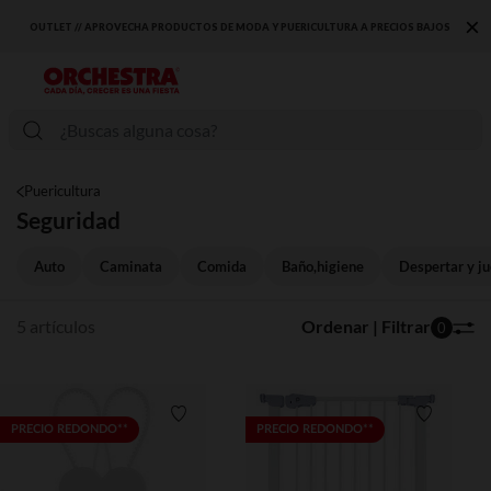
×
OUTLET // APROVECHA PRODUCTOS DE MODA Y PUERICULTURA A PRECIOS BAJOS
Puericultura
Seguridad
Auto
Caminata
Comida
Baño,higiene
Despertar y j
5 artículos
Ordenar | Filtrar
0
Lista de requisitos
Lista de 
PRECIO REDONDO**
PRECIO REDONDO**