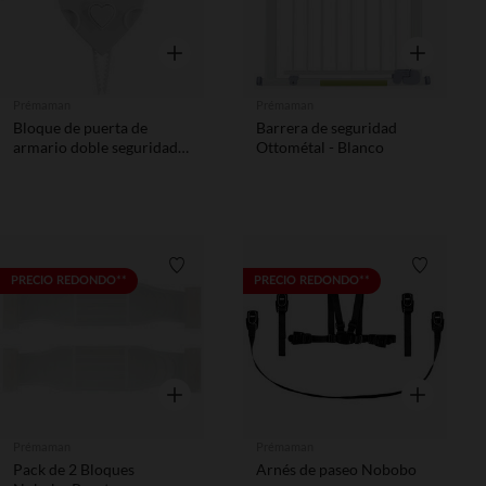
Vista rápida
Vista rápida
Prémaman
Prémaman
Bloque de puerta de
Barrera de seguridad
armario doble seguridad
Ottométal - Blanco
Nobobo
Lista de requisitos
Lista de 
PRECIO REDONDO**
PRECIO REDONDO**
Vista rápida
Vista rápida
Prémaman
Prémaman
Pack de 2 Bloques
Arnés de paseo Nobobo