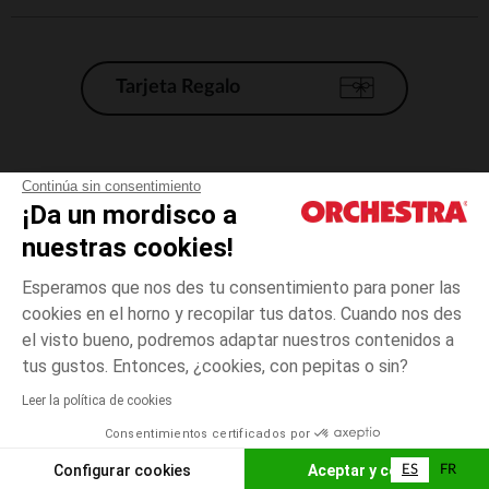
Tarjeta Regalo
Condiciones generales de venta
Continúa sin consentimiento
¡Da un mordisco a
Aviso Legal
*Condiciones de las ofertas actuales
nuestras cookies!
Datos personales
Esperamos que nos des tu consentimiento para poner las
Gestión de las cookies
cookies en el horno y recopilar tus datos. Cuando nos des
Accesibilidad: no conforme
el visto bueno, podremos adaptar nuestros contenidos a
1
Rosa
Rosa
mes
Orchestra adhiere al código de ética de la Federación Francesa de comercio
tus gustos. Entonces, ¿cookies, con pepitas o sin?
electrónico y venta a distancia (FEVAD) y al sistema de mediación de
comercio electrónico.
Leer la política de cookies
El pago medidante
is already available
Consentimientos certificados por
España
Lista d
AÑADIR A LA CESTA
Configurar cookies
Aceptar y cerrar
ES
FR