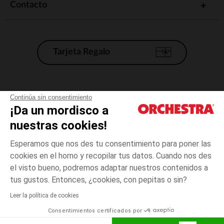
Contacto
Tarjeta Regalo
Condiciones generales de venta
Continúa sin consentimiento
¡Da un mordisco a
Aviso Legal
*Condiciones de las ofertas actuales
nuestras cookies!
Datos personales
Esperamos que nos des tu consentimiento para poner las
Gestión de las cookies
cookies en el horno y recopilar tus datos. Cuando nos des
Accesibilidad: no conforme
el visto bueno, podremos adaptar nuestros contenidos a
3
Crudo
Crudo
meses
Orchestra adhiere al código de ética de la Federación Francesa de comercio
tus gustos. Entonces, ¿cookies, con pepitas o sin?
electrónico y venta a distancia (FEVAD) y al sistema de mediación de
comercio electrónico.
Leer la política de cookies
El pago medidante
is already available
Consentimientos certificados por
España
Lista d
AÑADIR A LA CESTA