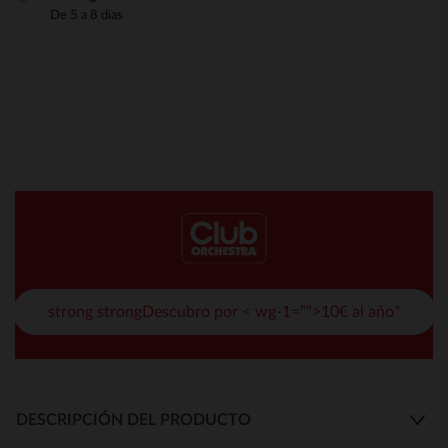
De 5 a 8 días
strong strongDescubro por < wg-1="">10€ al año*
DESCRIPCIÓN DEL PRODUCTO