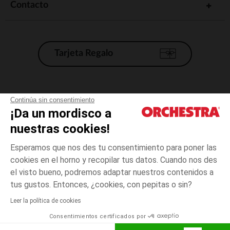
Contacto
Tarjeta Regalo
Condiciones generales de venta
Continúa sin consentimiento
¡Da un mordisco a
Aviso Legal
*Condiciones de las ofertas actuales
nuestras cookies!
Datos personales
Esperamos que nos des tu consentimiento para poner las
Gestión de las cookies
cookies en el horno y recopilar tus datos. Cuando nos des
Accesibilidad: no conforme
el visto bueno, podremos adaptar nuestros contenidos a
Blanco
TALLA
Blanco
?
Orchestra adhiere al código de ética de la Federación Francesa de comercio
tus gustos. Entonces, ¿cookies, con pepitas o sin?
electrónico y venta a distancia (FEVAD) y al sistema de mediación de
comercio electrónico.
Leer la política de cookies
El pago medidante
is already available
Consentimientos certificados por
España
Lista d
ELIGE UNA TALLA