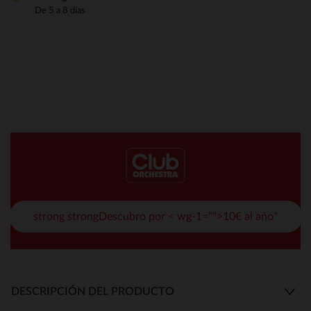
De 5 a 8 días
strong strongDescubro por < wg-1="">10€ al año*
DESCRIPCIÓN DEL PRODUCTO