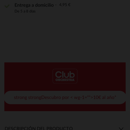
4,95 €
Entrega a domicilio
De 5 a 8 días
strong strongDescubro por < wg-1="">10€ al año*
DESCRIPCIÓN DEL PRODUCTO