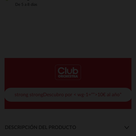
De 5 a 8 días
strong strongDescubro por < wg-1="">10€ al año*
DESCRIPCIÓN DEL PRODUCTO