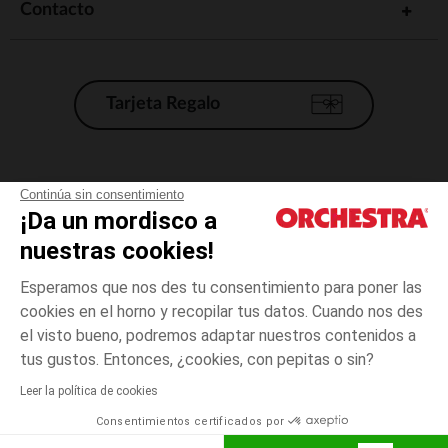
Contacto
Tarjeta Regalo
Condiciones generales de venta
Continúa sin consentimiento
¡Da un mordisco a
Aviso Legal
*Condiciones de las ofertas actuales
nuestras cookies!
Datos personales
Esperamos que nos des tu consentimiento para poner las
Gestión de las cookies
cookies en el horno y recopilar tus datos. Cuando nos des
Accesibilidad: no conforme
el visto bueno, podremos adaptar nuestros contenidos a
1
Verde
Verde
mes
Orchestra adhiere al código de ética de la Federación Francesa de comercio
tus gustos. Entonces, ¿cookies, con pepitas o sin?
electrónico y venta a distancia (FEVAD) y al sistema de mediación de
comercio electrónico.
Leer la política de cookies
El pago medidante
is already available
Consentimientos certificados por
España
Lista d
AÑADIR A LA CESTA