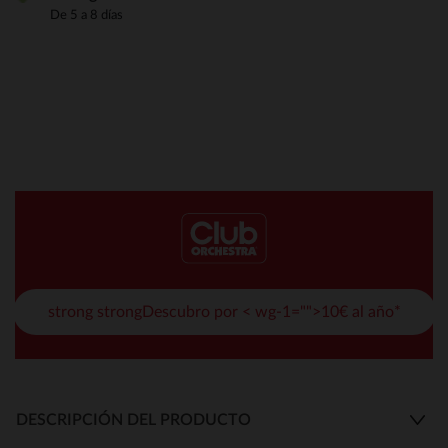
De 5 a 8 días
strong strongDescubro por < wg-1="">10€ al año*
DESCRIPCIÓN DEL PRODUCTO