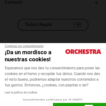
Contacto
Tarjeta Regalo
Condiciones generales de venta
Continúa sin consentimiento
¡Da un mordisco a
Aviso Legal
*Condiciones de las ofertas actuales
nuestras cookies!
Datos personales
Esperamos que nos des tu consentimiento para poner las
Gestión de las cookies
cookies en el horno y recopilar tus datos. Cuando nos des
Accesibilidad: no conforme
el visto bueno, podremos adaptar nuestros contenidos a
3
Crudo
Crudo
meses
Orchestra adhiere al código de ética de la Federación Francesa de comercio
tus gustos. Entonces, ¿cookies, con pepitas o sin?
electrónico y venta a distancia (FEVAD) y al sistema de mediación de
comercio electrónico.
Leer la política de cookies
El pago medidante
is already available
Consentimientos certificados por
España
Lista d
AÑADIR A LA CESTA