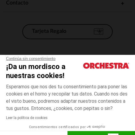
Contacto
Tarjeta Regalo
Condiciones generales de venta
Continúa sin consentimiento
¡Da un mordisco a
Aviso Legal
*Condiciones de las ofertas actuales
nuestras cookies!
Datos personales
Esperamos que nos des tu consentimiento para poner las
Gestión de las cookies
cookies en el horno y recopilar tus datos. Cuando nos des
Accesibilidad: no conforme
el visto bueno, podremos adaptar nuestros contenidos a
3
Multicolor
Multicolor
meses
Orchestra adhiere al código de ética de la Federación Francesa de comercio
tus gustos. Entonces, ¿cookies, con pepitas o sin?
electrónico y venta a distancia (FEVAD) y al sistema de mediación de
comercio electrónico.
Leer la política de cookies
El pago medidante
is already available
Consentimientos certificados por
España
Lista d
AÑADIR A LA CESTA