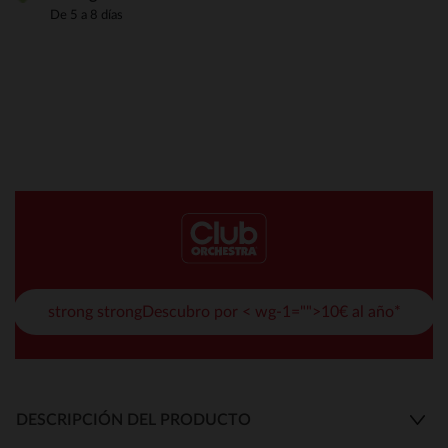
De 5 a 8 días
strong strongDescubro por < wg-1="">10€ al año*
DESCRIPCIÓN DEL PRODUCTO