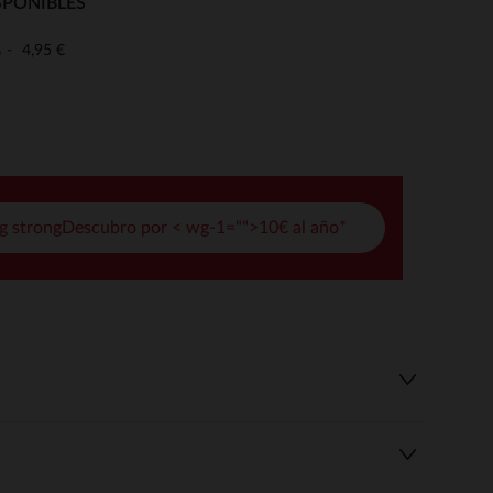
SPONIBLES
pciones
4,95 €
o
ustes de privacidad, garantizando el cumplimiento de las regula
g strongDescubro por < wg-1="">10€ al año*