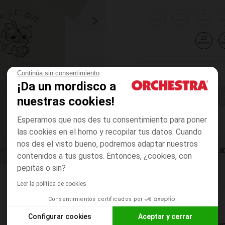
1
3
6
mes
meses
meses
m
23
meses
m
Continúa sin consentimiento
¡Da un mordisco a
ELIGE UNA T
nuestras cookies!
Esperamos que nos des tu consentimiento para poner
las cookies en el horno y recopilar tus datos. Cuando
nos des el visto bueno, podremos adaptar nuestros
DISPONIBILI
contenidos a tus gustos. Entonces, ¿cookies, con
pepitas o sin?
Leer la política de cookies
Consentimientos certificados por
Configurar cookies
Aceptar y cerrar