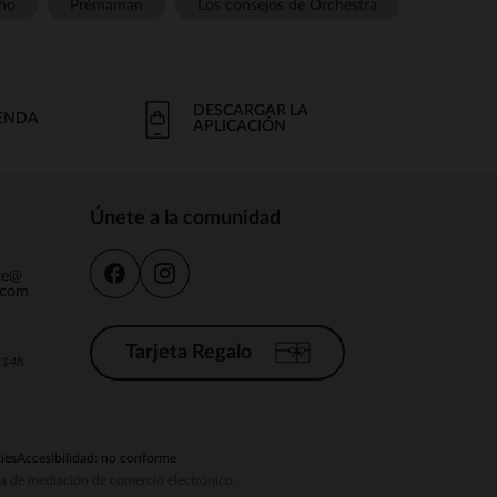
ño
Prémaman
Los consejos de Orchestra
DESCARGAR LA
IENDA
APLICACIÓN
Únete a la comunidad
nte@
.com
Tarjeta Regalo
a 14h
ies
Accesibilidad: no conforme
ema de mediación de comercio electrónico.