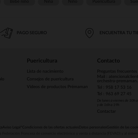
Bebé niño
Niña
Niño
Puericultura
Sue
PAGO SEGURO
ENCUENTRA TU T
Puericultura
Contacto
Lista de nacimiento
Preguntas frecuentes
Mail : atencionalclie
alo
Consejos de puericultura
orchestra-premaman
Vídeos de productos Prémaman
Tel : 958 17 53 16
Tel : 963 69 27 45
De lunes a viernes de 10h 
y de 16h a 19h
Contactar
ta
Aviso Legal
*Condiciones de las ofertas actuales
Datos personales
Gestión de las cook
la Federación Francesa de comercio electrónico y venta a distancia (FEVAD) y al sist