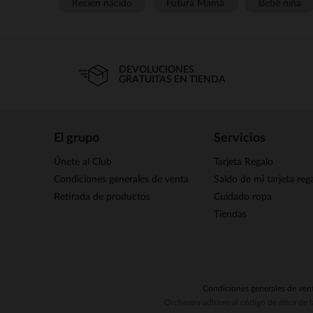
Recién nacido
Futura Mamá
Bebé niña
DEVOLUCIONES
GRATUITAS EN TIENDA
El grupo
Servicios
Únete al Club
Tarjeta Regalo
Condiciones generales de venta
Saldo de mi tarjeta reg
Retirada de productos
Cuidado ropa
Tiendas
Condiciones generales de ven
Orchestra adhiere al código de ética de 