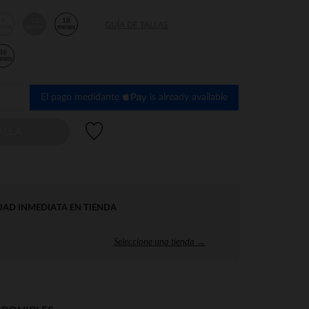
9
12
18
GUÍA DE TALLAS
eses
meses
meses
36
eses
El pago medidante
is already available
Lista de deseos
ALLA
DAD INMEDIATA EN TIENDA
Seleccione una tienda →