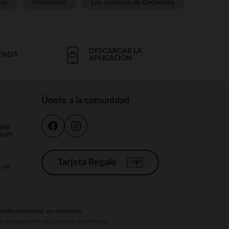
ño
Prémaman
Los consejos de Orchestra
DESCARGAR LA
IENDA
APLICACIÓN
Únete a la comunidad
nte@
.com
Tarjeta Regalo
a 14h
ies
Accesibilidad: no conforme
ema de mediación de comercio electrónico.