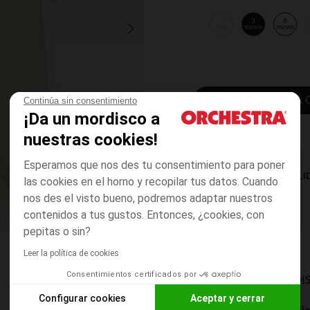
1
3
6
mes
meses
meses
AÑADIR A LA 
Continúa sin consentimiento
¡Da un mordisco a
nuestras cookies!
Esperamos que nos des tu consentimiento para poner
DISPONIBILI
las cookies en el horno y recopilar tus datos. Cuando
nos des el visto bueno, podremos adaptar nuestros
contenidos a tus gustos. Entonces, ¿cookies, con
pepitas o sin?
Leer la política de cookies
Consentimientos certificados por
MODOS DE ENVÍO DI
Configurar cookies
Aceptar y cerrar