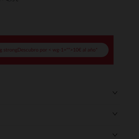
o
pciones
ustes de privacidad, garantizando el cumplimiento de las regula
g strongDescubro por < wg-1="">10€ al año*