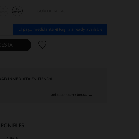
9
12
GUÍA DE TALLAS
meses
meses
El pago medidante
is already available
Lista de deseos
CESTA
DAD INMEDIATA EN TIENDA
Seleccione una tienda →
SPONIBLES
4,95 €