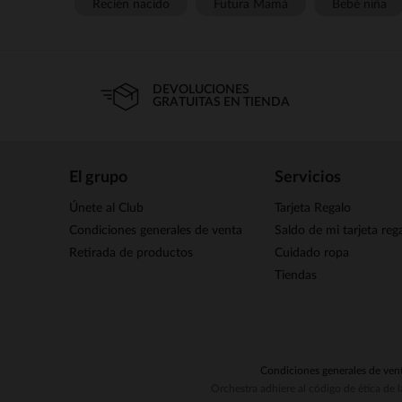
Recién nacido
Futura Mamá
Bebé niña
DEVOLUCIONES
GRATUITAS EN TIENDA
El grupo
Servicios
Únete al Club
Tarjeta Regalo
Condiciones generales de venta
Saldo de mi tarjeta reg
Retirada de productos
Cuidado ropa
Tiendas
Condiciones generales de ven
Orchestra adhiere al código de ética de 