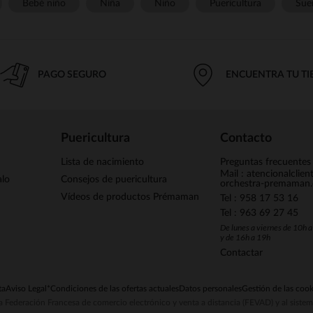
Bebé niño
Niña
Niño
Puericultura
Sue
PAGO SEGURO
ENCUENTRA TU T
Puericultura
Contacto
Lista de nacimiento
Preguntas frecuentes
Mail : atencionalclie
alo
Consejos de puericultura
orchestra-premaman
Vídeos de productos Prémaman
Tel : 958 17 53 16
Tel : 963 69 27 45
De lunes a viernes de 10h 
y de 16h a 19h
Contactar
ta
Aviso Legal
*Condiciones de las ofertas actuales
Datos personales
Gestión de las cook
la Federación Francesa de comercio electrónico y venta a distancia (FEVAD) y al sist