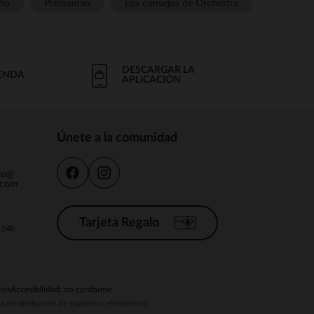
ño
Prémaman
Los consejos de Orchestra
DESCARGAR LA
IENDA
APLICACIÓN
Únete a la comunidad
nte@
.com
Tarjeta Regalo
a 14h
ies
Accesibilidad: no conforme
ema de mediación de comercio electrónico.