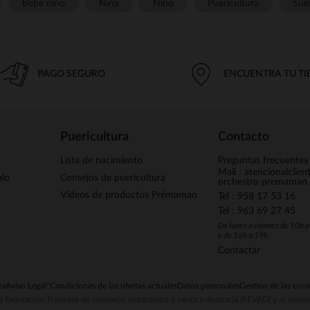
Bebé niño
Niña
Niño
Puericultura
Sue
PAGO SEGURO
ENCUENTRA TU T
Puericultura
Contacto
Lista de nacimiento
Preguntas frecuentes
Mail : atencionalclie
alo
Consejos de puericultura
orchestra-premaman
Vídeos de productos Prémaman
Tel : 958 17 53 16
Tel : 963 69 27 45
De lunes a viernes de 10h 
y de 16h a 19h
Contactar
ta
Aviso Legal
*Condiciones de las ofertas actuales
Datos personales
Gestión de las cook
la Federación Francesa de comercio electrónico y venta a distancia (FEVAD) y al sist