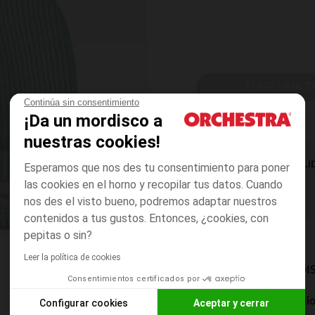
ELIGE UNA T
Continúa sin consentimiento
¡Da un mordisco a
nuestras cookies!
DISPONIBILI
Esperamos que nos des tu consentimiento para poner
las cookies en el horno y recopilar tus datos. Cuando
nos des el visto bueno, podremos adaptar nuestros
contenidos a tus gustos. Entonces, ¿cookies, con
pepitas o sin?
Leer la política de cookies
MODOS DE ENVÍO DI
Consentimientos certificados por
Entrega a domicili
Configurar cookies
Aceptar y cerrar