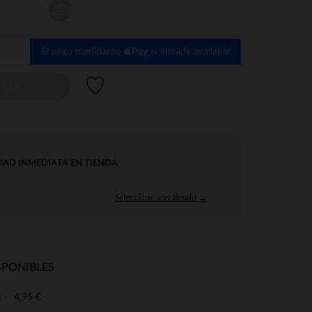
talla
unica
El pago medidante
is already available
Lista de deseos
ALLA
DAD INMEDIATA EN TIENDA
Seleccione una tienda →
SPONIBLES
4,95 €
o