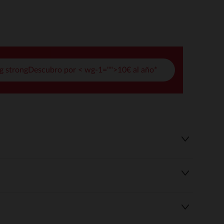
pciones
ustes de privacidad, garantizando el cumplimiento de las regula
g strongDescubro por < wg-1="">10€ al año*