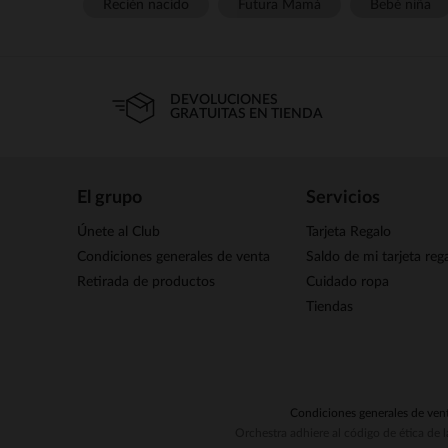
Recién nacido
Futura Mamá
Bebé niña
DEVOLUCIONES
GRATUITAS EN TIENDA
El grupo
Servicios
Únete al Club
Tarjeta Regalo
Condiciones generales de venta
Saldo de mi tarjeta reg
Retirada de productos
Cuidado ropa
Tiendas
Condiciones generales de ven
Orchestra adhiere al código de ética de 