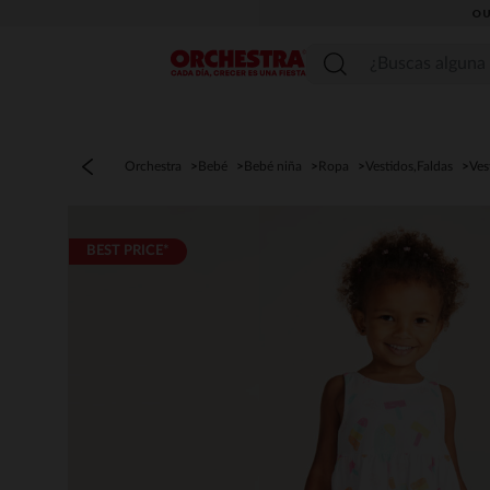
OU
Menú
Orchestra
Bebé
Bebé niña
Ropa
Vestidos,Faldas
Ves
BEST PRICE*