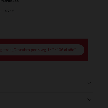
SPONIBLES
opciones
4,95 €
o
ración de privacidad, garantizando el cumplimiento de la normat
g strongDescubro por < wg-1="">10€ al año*