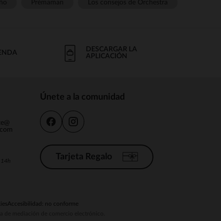
ño
Prémaman
Los consejos de Orchestra
DESCARGAR LA
IENDA
APLICACIÓN
Únete a la comunidad
nte@
.com
Tarjeta Regalo
a 14h
ies
Accesibilidad: no conforme
ema de mediación de comercio electrónico.