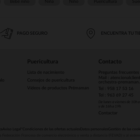
Bebé niño
Niña
Niño
Puericultura
Sue
PAGO SEGURO
ENCUENTRA TU T
Puericultura
Contacto
Lista de nacimiento
Preguntas frecuentes
Mail : atencionalclie
alo
Consejos de puericultura
orchestra-premaman
Vídeos de productos Prémaman
Tel : 958 17 53 16
Tel : 963 69 27 45
De lunes a viernes de 10h 
y de 16h a 19h
Contactar
ta
Aviso Legal
*Condiciones de las ofertas actuales
Datos personales
Gestión de las cook
la Federación Francesa de comercio electrónico y venta a distancia (FEVAD) y al sist