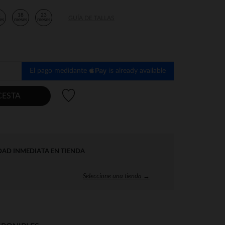
2
18
23
GUÍA DE TALLAS
es
meses
meses
El pago medidante
is already available
Lista de deseos
CESTA
DAD INMEDIATA EN TIENDA
Seleccione una tienda →