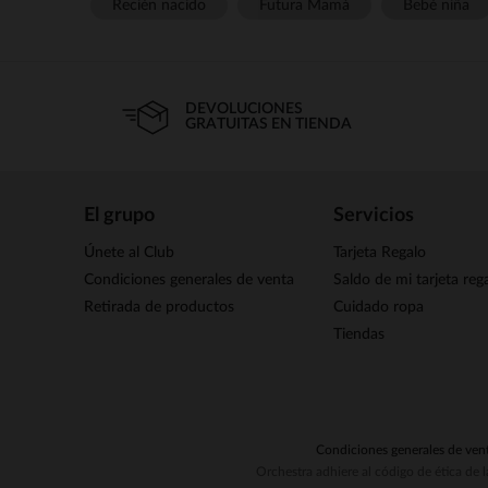
Recién nacido
Futura Mamá
Bebé niña
DEVOLUCIONES
GRATUITAS EN TIENDA
El grupo
Servicios
Únete al Club
Tarjeta Regalo
Condiciones generales de venta
Saldo de mi tarjeta reg
Retirada de productos
Cuidado ropa
Tiendas
Condiciones generales de ven
Orchestra adhiere al código de ética de 