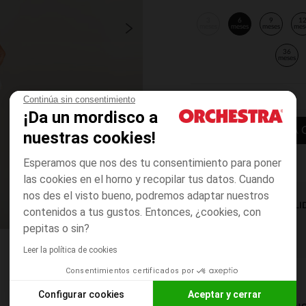
3
6
9
1
meses
meses
meses
mes
36
meses
Continúa sin consentimiento
¡Da un mordisco a
AÑADIR A LA 
nuestras cookies!
Esperamos que nos des tu consentimiento para poner
las cookies en el horno y recopilar tus datos. Cuando
nos des el visto bueno, podremos adaptar nuestros
DISPONIBILI
contenidos a tus gustos. Entonces, ¿cookies, con
pepitas o sin?
Leer la política de cookies
Consentimientos certificados por
Configurar cookies
Aceptar y cerrar