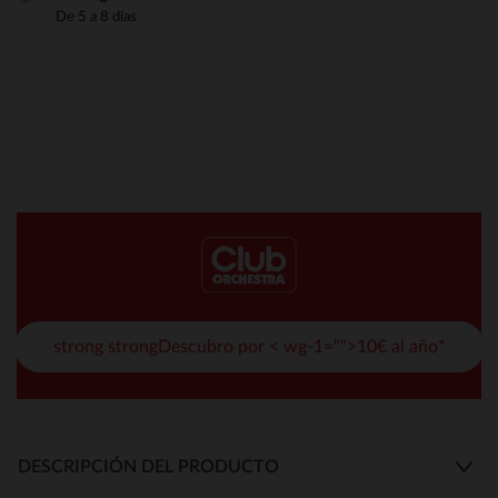
De 5 a 8 días
strong strongDescubro por < wg-1="">10€ al año*
DESCRIPCIÓN DEL PRODUCTO