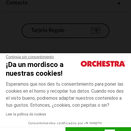
Contacto
Tarjeta Regalo
Condiciones generales de venta
Continúa sin consentimiento
¡Da un mordisco a
Aviso Legal
*Condiciones de las ofertas actuales
nuestras cookies!
Datos personales
Esperamos que nos des tu consentimiento para poner las
Gestión de las cookies
cookies en el horno y recopilar tus datos. Cuando nos des
Accesibilidad: no conforme
el visto bueno, podremos adaptar nuestros contenidos a
Blanco
TALLA
Blanco
?
Orchestra adhiere al código de ética de la Federación Francesa de comercio
tus gustos. Entonces, ¿cookies, con pepitas o sin?
electrónico y venta a distancia (FEVAD) y al sistema de mediación de
comercio electrónico.
Leer la política de cookies
El pago medidante
is already available
Consentimientos certificados por
España
Lista d
ELIGE UNA TALLA