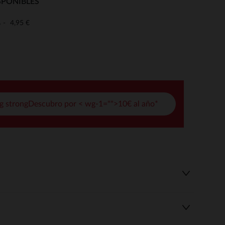
SPONIBLES
pciones
4,95 €
o
ustes de privacidad, garantizando el cumplimiento de las regula
g strongDescubro por < wg-1="">10€ al año*