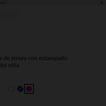
×
AJOS
es de jersey con estampado
ebé niña