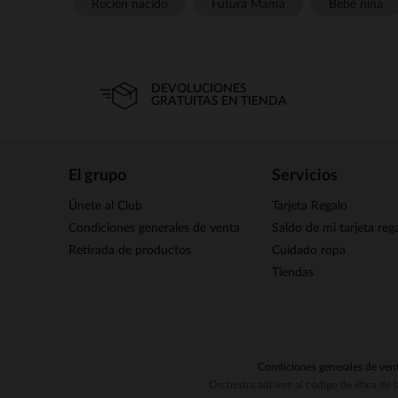
Recién nacido
Futura Mamá
Bebé niña
DEVOLUCIONES
GRATUITAS EN TIENDA
El grupo
Servicios
Únete al Club
Tarjeta Regalo
Condiciones generales de venta
Saldo de mi tarjeta reg
Retirada de productos
Cuidado ropa
Tiendas
Condiciones generales de ven
Orchestra adhiere al código de ética de 