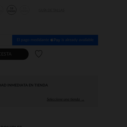
2
18
23
GUÍA DE TALLAS
es
meses
meses
El pago medidante
is already available
Lista de deseos
CESTA
DAD INMEDIATA EN TIENDA
Seleccione una tienda →