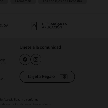
ño
Prémaman
Los consejos de Orchestra
DESCARGAR LA
IENDA
APLICACIÓN
Únete a la comunidad
nte@
.com
Tarjeta Regalo
a 14h
ies
Accesibilidad: no conforme
ema de mediación de comercio electrónico.