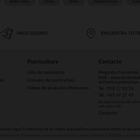
Bebé niño
Niña
Niño
Puericultura
Sue
PAGO SEGURO
ENCUENTRA TU T
Puericultura
Contacto
Lista de nacimiento
Preguntas frecuentes
Mail : atencionalclie
alo
Consejos de puericultura
orchestra-premaman
Vídeos de productos Prémaman
Tel : 958 17 53 16
Tel : 963 69 27 45
De lunes a viernes de 10h 
y de 16h a 19h
Contactar
ta
Aviso Legal
*Condiciones de las ofertas actuales
Datos personales
Gestión de las cook
la Federación Francesa de comercio electrónico y venta a distancia (FEVAD) y al sist