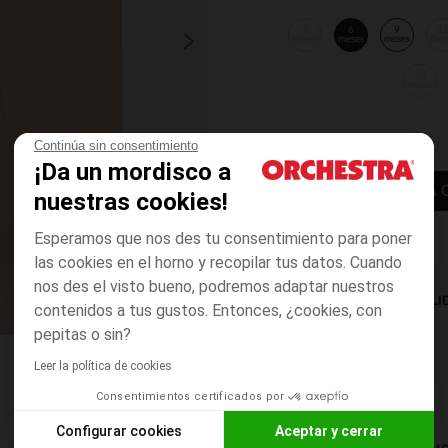
3
6
9
1
meses
meses
meses
mes
36
meses
Continúa sin consentimiento
¡Da un mordisco a
AÑADIR A LA 
nuestras cookies!
Esperamos que nos des tu consentimiento para poner
las cookies en el horno y recopilar tus datos. Cuando
nos des el visto bueno, podremos adaptar nuestros
DISPONIBILI
contenidos a tus gustos. Entonces, ¿cookies, con
pepitas o sin?
Leer la política de cookies
Consentimientos certificados por
Configurar cookies
Aceptar y cerrar