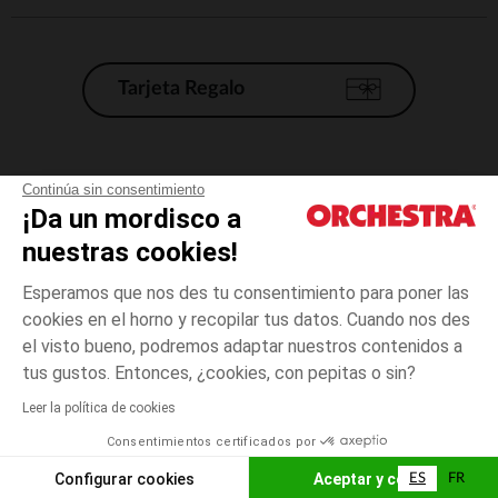
Tarjeta Regalo
Condiciones generales de venta
Continúa sin consentimiento
¡Da un mordisco a
Aviso Legal
*Condiciones de las ofertas actuales
nuestras cookies!
Datos personales
Esperamos que nos des tu consentimiento para poner las
Gestión de las cookies
cookies en el horno y recopilar tus datos. Cuando nos des
Accesibilidad: no conforme
el visto bueno, podremos adaptar nuestros contenidos a
3
Crudo
Crudo
meses
Orchestra adhiere al código de ética de la Federación Francesa de comercio
tus gustos. Entonces, ¿cookies, con pepitas o sin?
electrónico y venta a distancia (FEVAD) y al sistema de mediación de
comercio electrónico.
Leer la política de cookies
El pago medidante
is already available
Consentimientos certificados por
España
Lista d
AÑADIR A LA CESTA
Configurar cookies
Aceptar y cerrar
ES
FR