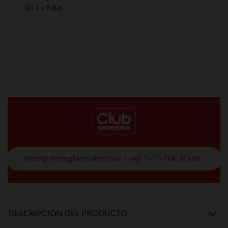
De 5 a 8 días
strong strongDescubro por < wg-1="">10€ al año*
DESCRIPCIÓN DEL PRODUCTO