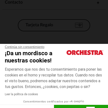
Contacto
Tarjeta Regalo
Condiciones generales de venta
Continúa sin consentimiento
¡Da un mordisco a
Aviso Legal
*Condiciones de las ofertas actuales
nuestras cookies!
Datos personales
Esperamos que nos des tu consentimiento para poner las
Gestión de las cookies
cookies en el horno y recopilar tus datos. Cuando nos des
Accesibilidad: no conforme
el visto bueno, podremos adaptar nuestros contenidos a
3
Azul
Azul
meses
Orchestra adhiere al código de ética de la Federación Francesa de comercio
tus gustos. Entonces, ¿cookies, con pepitas o sin?
electrónico y venta a distancia (FEVAD) y al sistema de mediación de
comercio electrónico.
Leer la política de cookies
El pago medidante
is already available
Consentimientos certificados por
España
Lista d
AÑADIR A LA CESTA