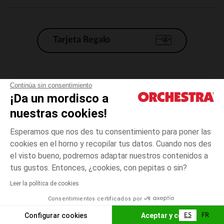
Tarjeta Regalo
Condiciones generales de venta
Continúa sin consentimiento
¡Da un mordisco a
Aviso Legal
*Condiciones de las ofertas actuales
nuestras cookies!
Datos personales
Esperamos que nos des tu consentimiento para poner las
Gestión de las cookies
cookies en el horno y recopilar tus datos. Cuando nos des
Accesibilidad: no conforme
el visto bueno, podremos adaptar nuestros contenidos a
3
Rosa
Rosa
meses
Orchestra adhiere al código de ética de la Federación Francesa de comercio
tus gustos. Entonces, ¿cookies, con pepitas o sin?
electrónico y venta a distancia (FEVAD) y al sistema de mediación de
comercio electrónico.
Leer la política de cookies
El pago medidante
is already available
Consentimientos certificados por
España
Lista d
AÑADIR A LA CESTA
Configurar cookies
Aceptar y cerrar
ES
FR