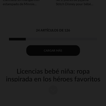
estampado de Minnie
Stitch Disney pour bébé
Disney para bebé niña
fille
24 ARTÍCULOS DE 126
CARGAR MÁS
Licencias bebé niña: ropa
inspirada en los héroes favoritos
de tu hija
¿Buscas ropa original y divertida para tu bebé? Descubre nuestra
colección de strong wg-1="">ropa con strongprotagonizada por los
personajes amados por los más pequeños. En Orchestra hemos