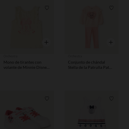
Lista de requisitos
Lista de 
Vista rápida
Vista rápida
Orchestra
Orchestra
Mono de tirantes con
Conjunto de chándal
volante de Minnie Disney
Stella de la Patrulla Pat
para bebé niña
niña bebé
Lista de requisitos
Lista de 