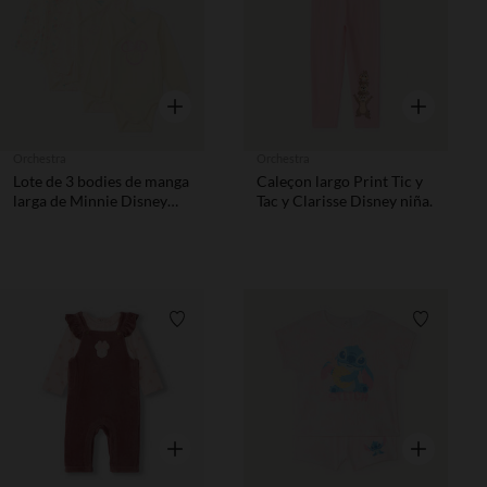
Vista rápida
Vista rápida
Orchestra
Orchestra
Lote de 3 bodies de manga
Caleçon largo Print Tic y
larga de Minnie Disney
Tac y Clarisse Disney niña.
para bebé niña (aberturas
diferentes según la edad)
Lista de requisitos
Lista de 
Vista rápida
Vista rápida