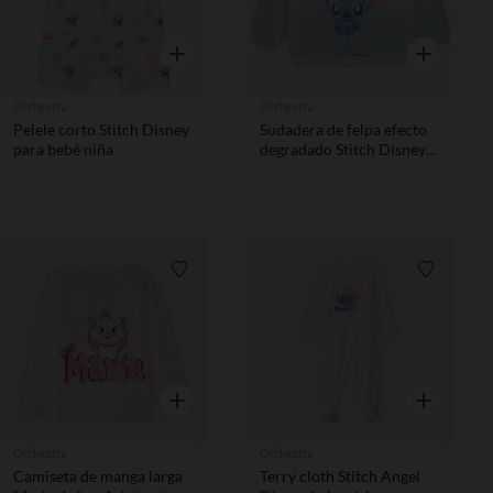
Vista rápida
Vista rápida
Orchestra
Orchestra
Pelele corto Stitch Disney
Sudadera de felpa efecto
para bebé niña
degradado Stitch Disney
para bebé niña
Lista de requisitos
Lista de 
Vista rápida
Vista rápida
Orchestra
Orchestra
Camiseta de manga larga
Terry cloth Stitch Angel