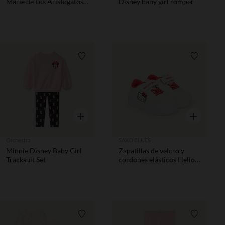
Marie de Los Aristogatos
Disney baby girl romper
Disney para bebé niña
Lista de requisitos
Lista de 
Vista rápida
Vista rápida
Orchestra
SAXO BLUES
Minnie Disney Baby Girl
Zapatillas de velcro y
Tracksuit Set
cordones elásticos Hello
Kitty niña.
Lista de requisitos
Lista de 