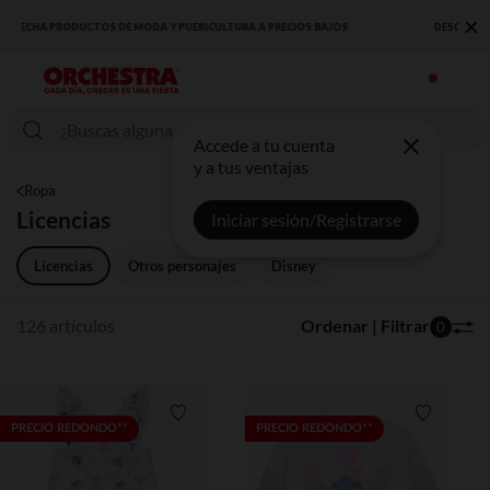
×
DESCUBRE LA NUEVA COLECCIÓN QUE TE ENCANTARÁ ☀️
Accede a tu cuenta
y a tus ventajas
Ropa
Licencias
Iniciar sesión/Registrarse
Licencias
Otros personajes
Disney
126 artículos
Ordenar | Filtrar
0
Lista de requisitos
Lista de 
PRECIO REDONDO**
PRECIO REDONDO**