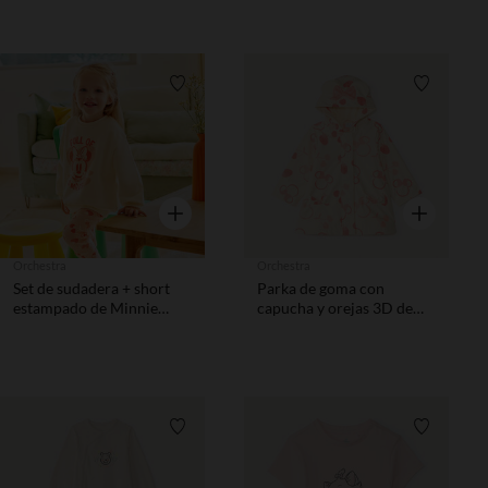
Lista de requisitos
Lista de 
Vista rápida
Vista rápida
Orchestra
Orchestra
Set de sudadera + short
Parka de goma con
estampado de Minnie
capucha y orejas 3D de
Disney para bebé niña
Minnie Disney para bebé
niña
Lista de requisitos
Lista de 