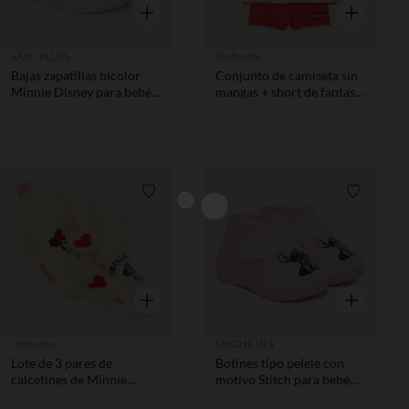
Vista rápida
Vista rápida
SAXO BLUES
Orchestra
Bajas zapatillas bicolor
Conjunto de camiseta sin
Minnie Disney para bebé
mangas + short de fantasía
niña
de Minnie Disney para
bebé niña
Lista de requisitos
Lista de 
Vista rápida
Vista rápida
Orchestra
SAXO BLUES
Lote de 3 pares de
Botines tipo pelele con
calcetines de Minnie
motivo Stitch para bebé
Disney niña.
niña