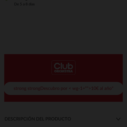
De 5 a 8 días
strong strongDescubro por < wg-1="">10€ al año*
DESCRIPCIÓN DEL PRODUCTO