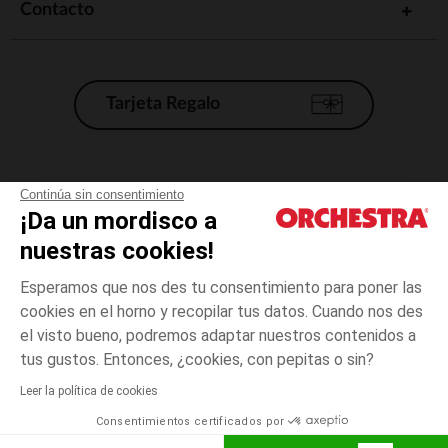
Contacto
Tarjeta Regalo
Condiciones generales de venta
Continúa sin consentimiento
¡Da un mordisco a
Aviso Legal
*Condiciones de las ofertas actuales
nuestras cookies!
Datos personales
Esperamos que nos des tu consentimiento para poner las
Gestión de las cookies
cookies en el horno y recopilar tus datos. Cuando nos des
Accesibilidad: no conforme
el visto bueno, podremos adaptar nuestros contenidos a
3
Beige
Beige
meses
Orchestra adhiere al código de ética de la Federación Francesa de comercio
tus gustos. Entonces, ¿cookies, con pepitas o sin?
electrónico y venta a distancia (FEVAD) y al sistema de mediación de
comercio electrónico.
Leer la política de cookies
El pago medidante
is already available
Consentimientos certificados por
España
Lista d
AÑADIR A LA CESTA