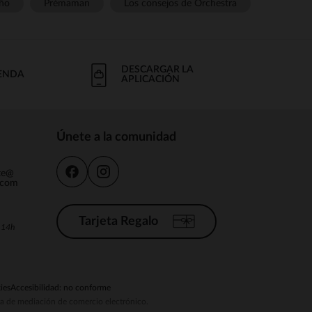
ño
Prémaman
Los consejos de Orchestra
DESCARGAR LA
IENDA
APLICACIÓN
Únete a la comunidad
nte@
.com
Tarjeta Regalo
a 14h
ies
Accesibilidad: no conforme
ema de mediación de comercio electrónico.