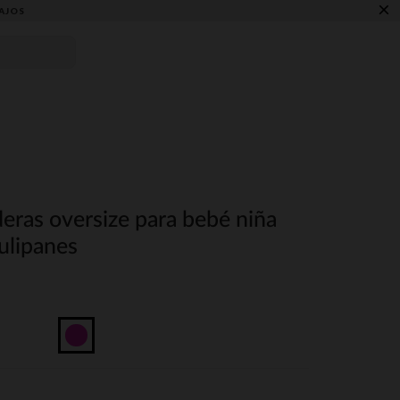
×
AJOS
eras oversize para bebé niña
ulipanes