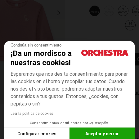
3
6
9
1
meses
meses
meses
mes
36
meses
Continúa sin consentimiento
¡Da un mordisco a
AÑADIR A LA 
nuestras cookies!
Esperamos que nos des tu consentimiento para poner
las cookies en el horno y recopilar tus datos. Cuando
nos des el visto bueno, podremos adaptar nuestros
DISPONIBILI
contenidos a tus gustos. Entonces, ¿cookies, con
pepitas o sin?
Leer la política de cookies
Consentimientos certificados por
Configurar cookies
Aceptar y cerrar