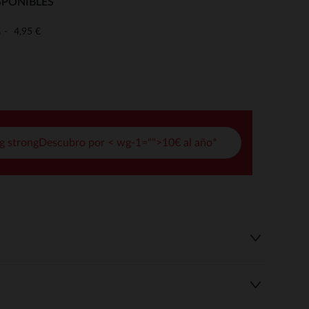
SPONIBLES
pciones
4,95 €
o
ustes de privacidad, garantizando el cumplimiento de las regula
g strongDescubro por < wg-1="">10€ al año*