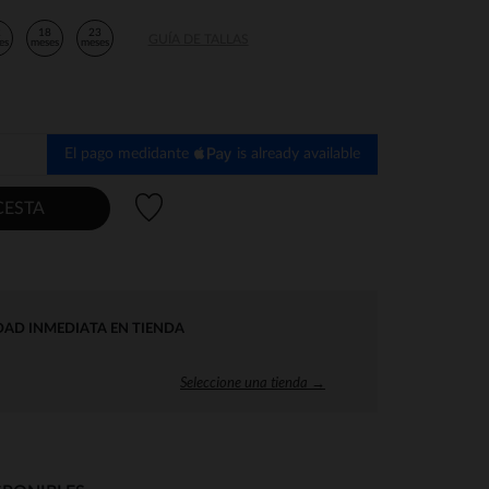
2
18
23
GUÍA DE TALLAS
es
meses
meses
El pago medidante
is already available
Lista de deseos
CESTA
DAD INMEDIATA EN TIENDA
Seleccione una tienda →