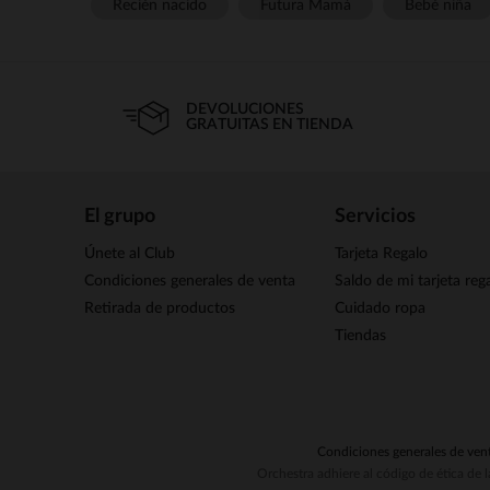
Recién nacido
Futura Mamá
Bebé niña
DEVOLUCIONES
GRATUITAS EN TIENDA
El grupo
Servicios
Únete al Club
Tarjeta Regalo
Condiciones generales de venta
Saldo de mi tarjeta reg
Retirada de productos
Cuidado ropa
Tiendas
Condiciones generales de ven
Orchestra adhiere al código de ética de 