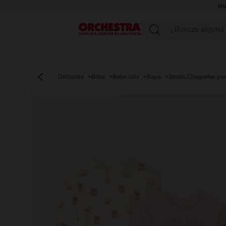
OU
Menú
Orchestra
Bebé
Bebé niña
Ropa
Jerséis,Chaquetas pu