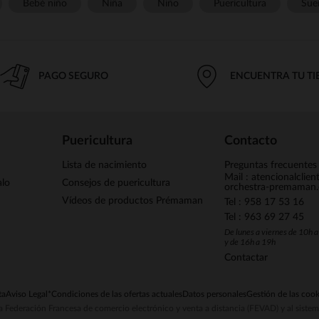
Bebé niño
Niña
Niño
Puericultura
Sue
PAGO SEGURO
ENCUENTRA TU T
Puericultura
Contacto
Lista de nacimiento
Preguntas frecuentes
Mail : atencionalclie
alo
Consejos de puericultura
orchestra-premaman
Vídeos de productos Prémaman
Tel : 958 17 53 16
Tel : 963 69 27 45
De lunes a viernes de 10h 
y de 16h a 19h
Contactar
ta
Aviso Legal
*Condiciones de las ofertas actuales
Datos personales
Gestión de las cook
la Federación Francesa de comercio electrónico y venta a distancia (FEVAD) y al sist