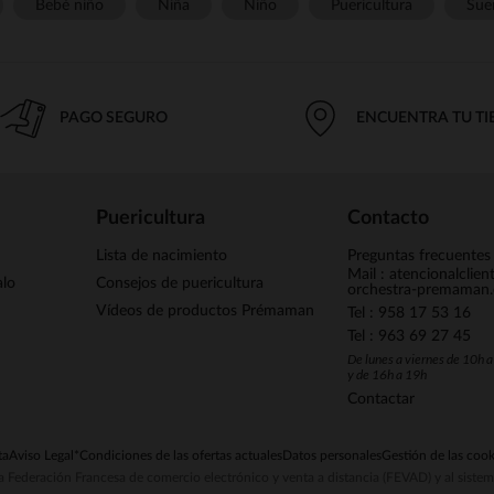
Bebé niño
Niña
Niño
Puericultura
Sue
PAGO SEGURO
ENCUENTRA TU T
Puericultura
Contacto
Lista de nacimiento
Preguntas frecuentes
Mail : atencionalclie
alo
Consejos de puericultura
orchestra-premaman
Vídeos de productos Prémaman
Tel : 958 17 53 16
Tel : 963 69 27 45
De lunes a viernes de 10h 
y de 16h a 19h
Contactar
ta
Aviso Legal
*Condiciones de las ofertas actuales
Datos personales
Gestión de las cook
la Federación Francesa de comercio electrónico y venta a distancia (FEVAD) y al sist