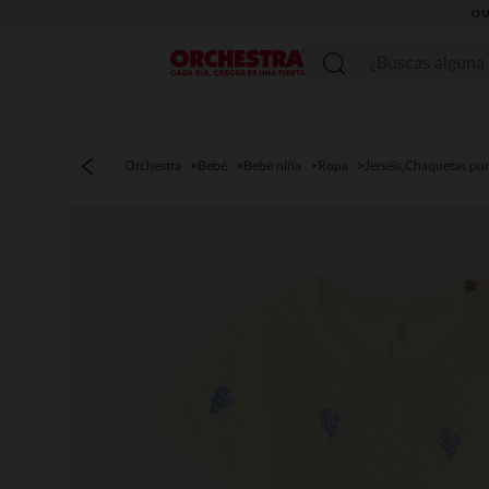
OU
Menú
Orchestra
Bebé
Bebé niña
Ropa
Jerséis,Chaquetas pu