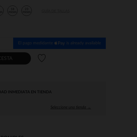
2
18
23
GUÍA DE TALLAS
es
meses
meses
El pago medidante
is already available
Lista de deseos
CESTA
DAD INMEDIATA EN TIENDA
Seleccione una tienda →