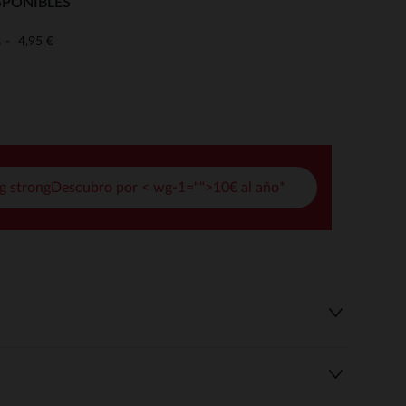
SPONIBLES
pciones
4,95 €
o
ustes de privacidad, garantizando el cumplimiento de las regula
g strongDescubro por < wg-1="">10€ al año*