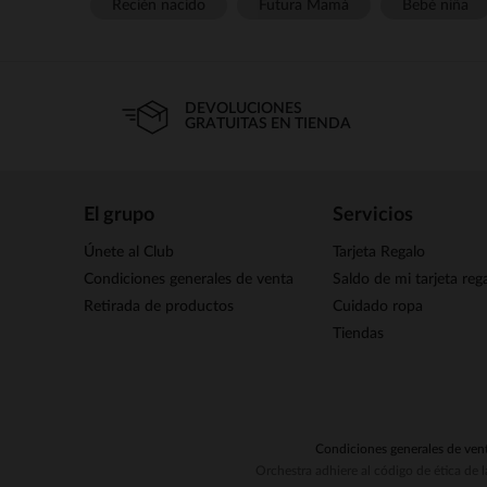
Recién nacido
Futura Mamá
Bebé niña
DEVOLUCIONES
GRATUITAS EN TIENDA
El grupo
Servicios
Únete al Club
Tarjeta Regalo
Condiciones generales de venta
Saldo de mi tarjeta reg
Retirada de productos
Cuidado ropa
Tiendas
Condiciones generales de ven
Orchestra adhiere al código de ética de 