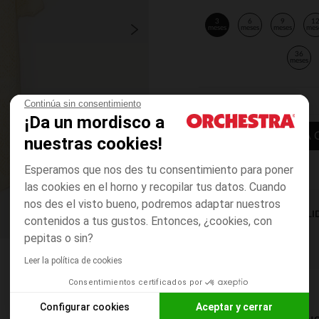
3
6
9
1
meses
meses
meses
mes
36
meses
Continúa sin consentimiento
¡Da un mordisco a
AÑADIR A LA 
nuestras cookies!
Esperamos que nos des tu consentimiento para poner
las cookies en el horno y recopilar tus datos. Cuando
nos des el visto bueno, podremos adaptar nuestros
DISPONIBILI
contenidos a tus gustos. Entonces, ¿cookies, con
pepitas o sin?
Leer la política de cookies
Consentimientos certificados por
Configurar cookies
Aceptar y cerrar