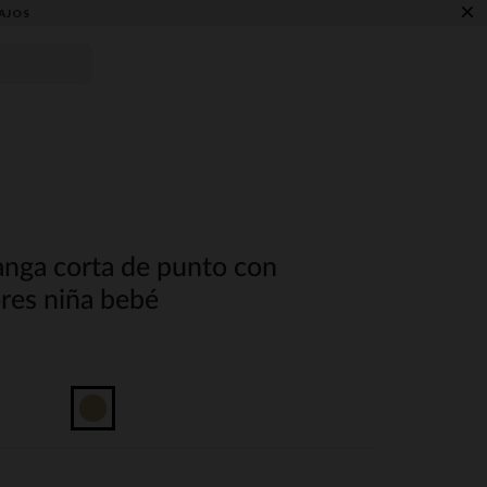
×
AJOS
nga corta de punto con
res niña bebé