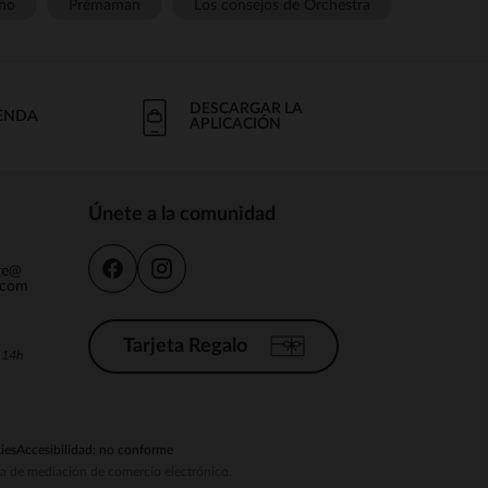
ño
Prémaman
Los consejos de Orchestra
DESCARGAR LA
IENDA
APLICACIÓN
Únete a la comunidad
nte@
.com
Tarjeta Regalo
a 14h
ies
Accesibilidad: no conforme
ema de mediación de comercio electrónico.