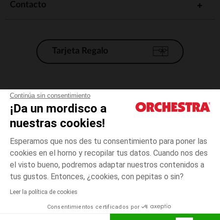
Contacto
Tarjeta Regalo
Condiciones generales de venta
Continúa sin consentimiento
¡Da un mordisco a
Aviso Legal
*Condiciones de las ofertas actuales
nuestras cookies!
Datos personales
Esperamos que nos des tu consentimiento para poner las
Gestión de las cookies
cookies en el horno y recopilar tus datos. Cuando nos des
Accesibilidad: no conforme
el visto bueno, podremos adaptar nuestros contenidos a
Blanco
TALLA
Blanco
?
Orchestra adhiere al código de ética de la Federación Francesa de comercio
tus gustos. Entonces, ¿cookies, con pepitas o sin?
electrónico y venta a distancia (FEVAD) y al sistema de mediación de
comercio electrónico.
Leer la política de cookies
El pago medidante
is already available
Consentimientos certificados por
España
Lista d
ELIGE UNA TALLA