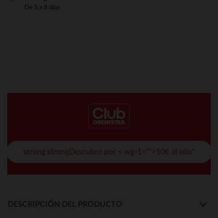
De 5 a 8 días
strong strongDescubro por < wg-1="">10€ al año*
DESCRIPCIÓN DEL PRODUCTO