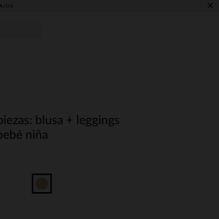
×
AJOS
iezas: blusa + leggings
bebé niña