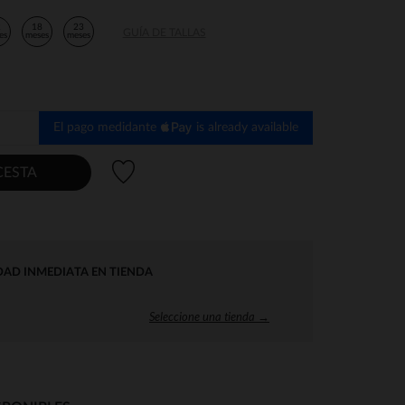
2
18
23
GUÍA DE TALLAS
es
meses
meses
El pago medidante
is already available
Lista de deseos
CESTA
DAD INMEDIATA EN TIENDA
Seleccione una tienda →