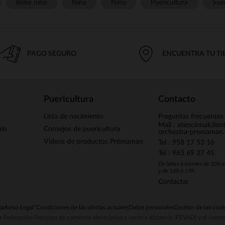
Bebé niño
Niña
Niño
Puericultura
Sue
PAGO SEGURO
ENCUENTRA TU T
Puericultura
Contacto
Lista de nacimiento
Preguntas frecuentes
Mail : atencionalclie
alo
Consejos de puericultura
orchestra-premaman
Vídeos de productos Prémaman
Tel : 958 17 53 16
Tel : 963 69 27 45
De lunes a viernes de 10h 
y de 16h a 19h
Contactar
ta
Aviso Legal
*Condiciones de las ofertas actuales
Datos personales
Gestión de las cook
la Federación Francesa de comercio electrónico y venta a distancia (FEVAD) y al sist