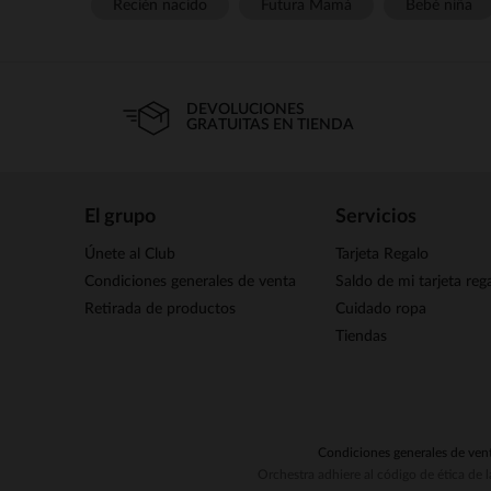
Recién nacido
Futura Mamá
Bebé niña
DEVOLUCIONES
GRATUITAS EN TIENDA
El grupo
Servicios
Únete al Club
Tarjeta Regalo
Condiciones generales de venta
Saldo de mi tarjeta reg
Retirada de productos
Cuidado ropa
Tiendas
Condiciones generales de ven
Orchestra adhiere al código de ética de 