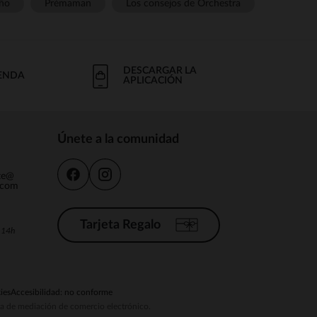
ño
Prémaman
Los consejos de Orchestra
DESCARGAR LA
IENDA
APLICACIÓN
Únete a la comunidad
nte@
.com
Tarjeta Regalo
a 14h
ies
Accesibilidad: no conforme
ema de mediación de comercio electrónico.