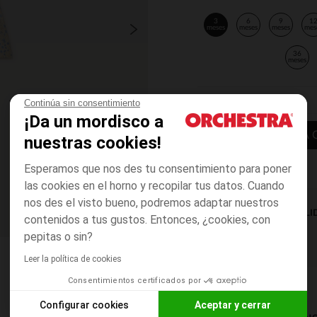
3
6
9
1
meses
meses
meses
mes
36
meses
Continúa sin consentimiento
¡Da un mordisco a
AÑADIR A LA 
nuestras cookies!
Esperamos que nos des tu consentimiento para poner
las cookies en el horno y recopilar tus datos. Cuando
nos des el visto bueno, podremos adaptar nuestros
DISPONIBILI
contenidos a tus gustos. Entonces, ¿cookies, con
pepitas o sin?
Leer la política de cookies
Consentimientos certificados por
Configurar cookies
Aceptar y cerrar