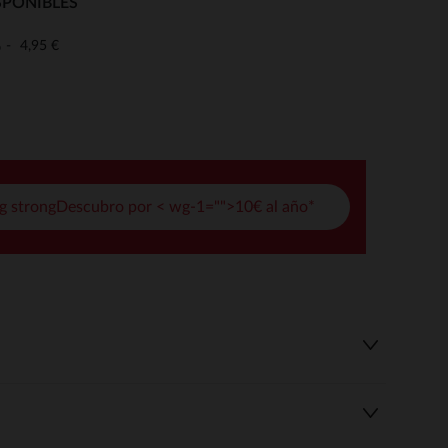
SPONIBLES
pciones
4,95 €
o
ustes de privacidad, garantizando el cumplimiento de las regula
g strongDescubro por < wg-1="">10€ al año*