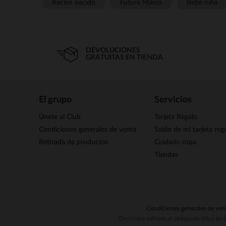
Recién nacido
Futura Mamá
Bebé niña
DEVOLUCIONES
GRATUITAS EN TIENDA
El grupo
Servicios
Únete al Club
Tarjeta Regalo
Condiciones generales de venta
Saldo de mi tarjeta reg
Retirada de productos
Cuidado ropa
Tiendas
Condiciones generales de ven
Orchestra adhiere al código de ética de 