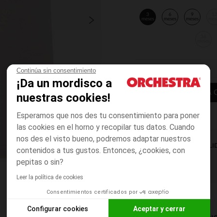
3
6
9
1
meses
meses
meses
mes
36
meses
Continúa sin consentimiento
¡Da un mordisco a
AÑADIR A LA 
nuestras cookies!
Esperamos que nos des tu consentimiento para poner
las cookies en el horno y recopilar tus datos. Cuando
nos des el visto bueno, podremos adaptar nuestros
DISPONIBILI
contenidos a tus gustos. Entonces, ¿cookies, con
pepitas o sin?
Leer la política de cookies
Consentimientos certificados por
Configurar cookies
Aceptar y cerrar