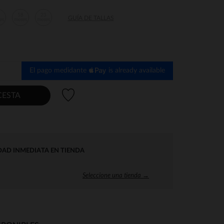
2
18
23
GUÍA DE TALLAS
es
meses
meses
El pago medidante
is already available
Lista de deseos
CESTA
DAD INMEDIATA EN TIENDA
Seleccione una tienda →