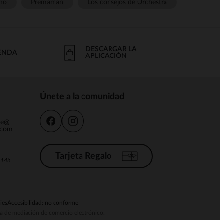
ño
Prémaman
Los consejos de Orchestra
DESCARGAR LA
IENDA
APLICACIÓN
Únete a la comunidad
nte@
.com
Tarjeta Regalo
a 14h
ies
Accesibilidad: no conforme
ema de mediación de comercio electrónico.