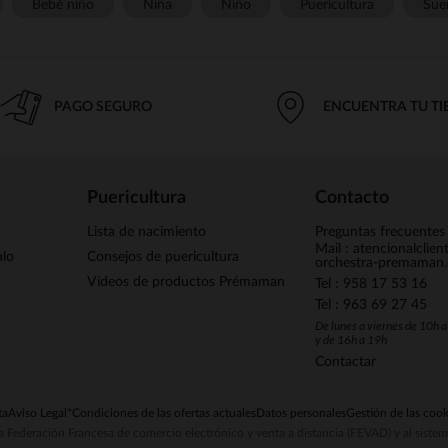
Bebé niño
Niña
Niño
Puericultura
Sue
PAGO SEGURO
ENCUENTRA TU T
Puericultura
Contacto
Lista de nacimiento
Preguntas frecuentes
Mail : atencionalclie
alo
Consejos de puericultura
orchestra-premaman
Vídeos de productos Prémaman
Tel : 958 17 53 16
Tel : 963 69 27 45
De lunes a viernes de 10h 
y de 16h a 19h
Contactar
ta
Aviso Legal
*Condiciones de las ofertas actuales
Datos personales
Gestión de las cook
la Federación Francesa de comercio electrónico y venta a distancia (FEVAD) y al sist