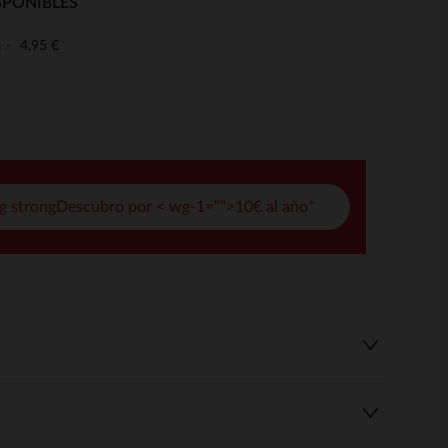
SPONIBLES
pciones
4,95 €
o
ustes de privacidad, garantizando el cumplimiento de las regula
g strongDescubro por < wg-1="">10€ al año*