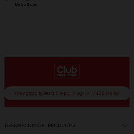
De 5 a 8 días
strong strongDescubro por < wg-1="">10€ al año*
DESCRIPCIÓN DEL PRODUCTO