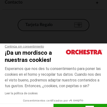
Contacto
Tarjeta Regalo
Condiciones generales de venta
Continúa sin consentimiento
¡Da un mordisco a
Aviso Legal
*Condiciones de las ofertas actuales
nuestras cookies!
Datos personales
Esperamos que nos des tu consentimiento para poner las
Gestión de las cookies
cookies en el horno y recopilar tus datos. Cuando nos des
Accesibilidad: no conforme
el visto bueno, podremos adaptar nuestros contenidos a
3
Verde
Verde
meses
Orchestra adhiere al código de ética de la Federación Francesa de comercio
tus gustos. Entonces, ¿cookies, con pepitas o sin?
electrónico y venta a distancia (FEVAD) y al sistema de mediación de
comercio electrónico.
Leer la política de cookies
El pago medidante
is already available
Consentimientos certificados por
España
Lista d
AÑADIR A LA CESTA