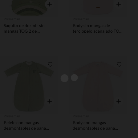
Vista rápida
Vista rápida
Prémaman
Prémaman
Saquito de dormir sin
Body sin mangas de
mangas TOG 2 de
terciopelo acanalado TOG
terciopelo La Vie à la
3,5 rosa
Ferme verde
Lista de requisitos
Lista de 
Vista rápida
Vista rápida
Prémaman
Prémaman
Pelele con mangas
Body con mangas
desmontables de pana
desmontables de pana
TOG 3,5 ardilla verde
TOG 3,5 con motivo