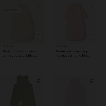
Lista de requisitos
Lista de 
PLUME
BÉBÉ
Vista rápida
Vista rápida
Orchestra
Orchestra
Body TOG 2,5 bordado
Pelele con conejitos y
con globo aerostático
mangas desmontables
para bebé prematuro
TOG 3 para bebé niña
Lista de requisitos
Lista de 