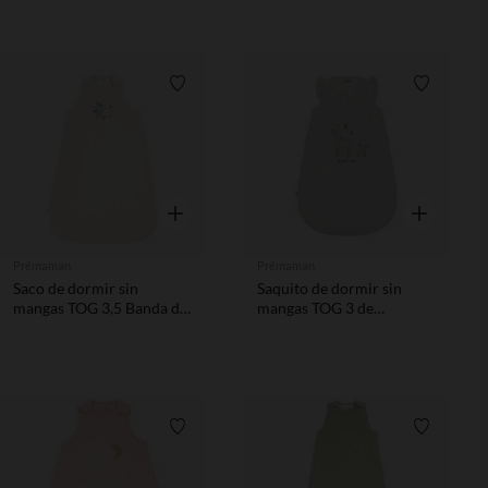
ciervo rosa
Lista de requisitos
Lista de 
Vista rápida
Vista rápida
Prémaman
Prémaman
Saco de dormir sin
Saquito de dormir sin
mangas TOG 3,5 Banda de
mangas TOG 3 de
Soñadores
terciopelo Little Deer
crudo
Lista de requisitos
Lista de 