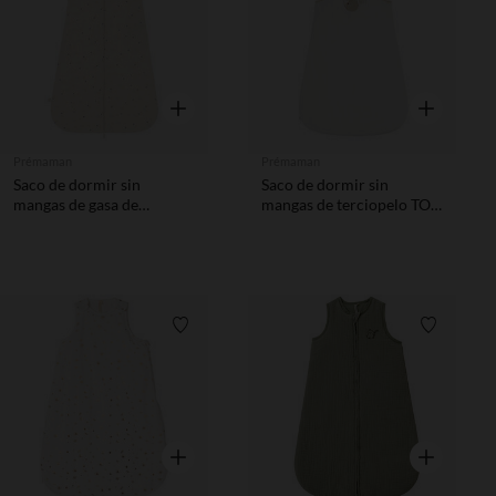
Vista rápida
Vista rápida
Prémaman
Prémaman
Saco de dormir sin
Saco de dormir sin
mangas de gasa de
mangas de terciopelo TOG
algodón estampado
3 Mon Petit Chat blanco
estrellas TOG 0,5 - Banda
de Soñadores
Lista de requisitos
Lista de 
Vista rápida
Vista rápida