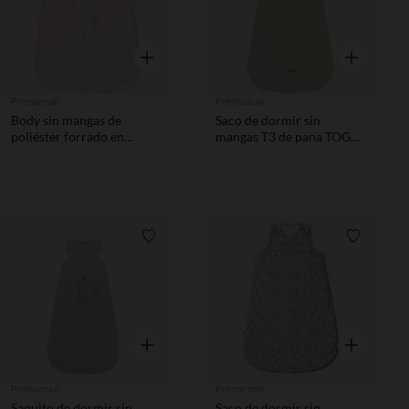
Vista rápida
Vista rápida
Prémaman
Prémaman
Body sin mangas de
Saco de dormir sin
poliéster forrado en
mangas T3 de pana TOG
algodón TOG 3
3.5 verde
Lista de requisitos
Lista de 
Vista rápida
Vista rápida
Prémaman
Prémaman
Saquito de dormir sin
Saco de dormir sin