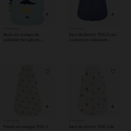
Vista rápida
Vista rápida
Prémaman
Prémaman
Body sin mangas de
Saco de dormir TOG 2 con
poliéster forrado en
cuernos en relieve en
algodón TOG 3
algodon gas
Lista de requisitos
Lista de 
Vista rápida
Vista rápida
Prémaman
Prémaman
Pelele sin mangas TOG 3
Saco de dormir TOG 3 de