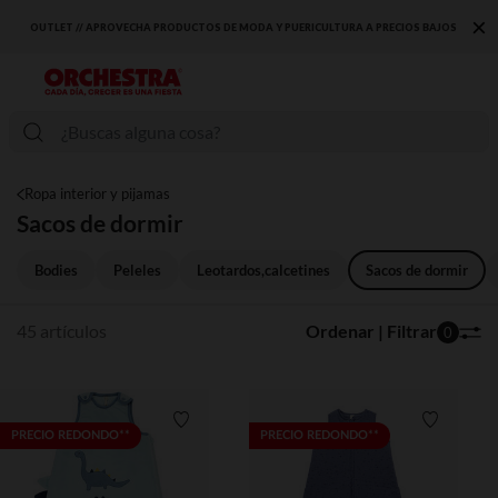
×
OS BAJOS
DESCUBRE LA NUEVA COLECCIÓN QUE TE ENCANTARÁ ☀️
Ropa interior y pijamas
Sacos de dormir
Bodies
Peleles
Leotardos,calcetines
Sacos de dormir
45 artículos
Ordenar | Filtrar
0
Lista de requisitos
Lista de 
PRECIO REDONDO**
PRECIO REDONDO**