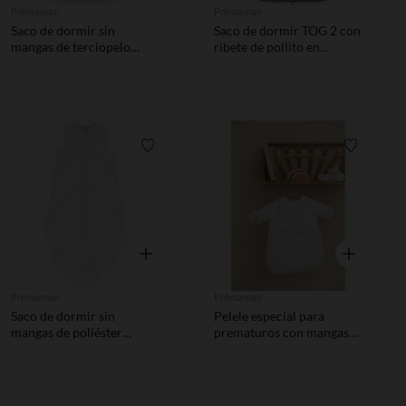
Prémaman
Prémaman
Saco de dormir sin
Saco de dormir TOG 2 con
mangas de terciopelo
ribete de pollito en
Hiver Magique TOG 3
algodon gas
Lista de requisitos
Lista de 
Vista rápida
Vista rápida
Prémaman
Prémaman
Saco de dormir sin
Pelele especial para
mangas de poliéster
prematuros con mangas
forrado de algodón TOG
largas desmontables en
3/3,5
poliéster forrado de
algodón TOG 2