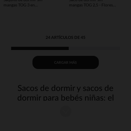
mangas TOG 3 en
mangas TOG 2,5 - Flores
terciopelo 18-36M Little
pequeñas
Deer crudo
24 ARTÍCULOS DE 45
CARGAR MÁS
Sacos de dormir y sacos de
dormir para bebés niñas: el
acogedor capullo para noches
tranquilas
¿Buscas una solución práctica y segura para que tu bebé duerma