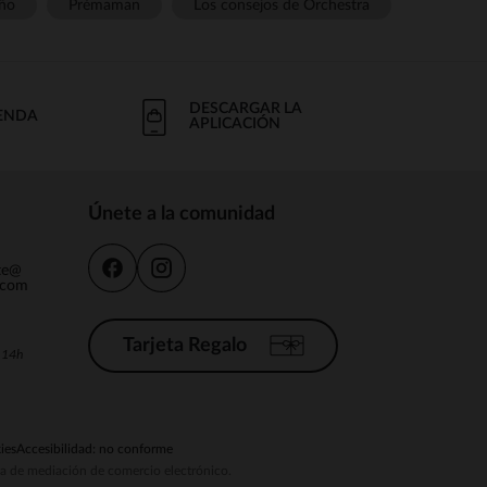
ño
Prémaman
Los consejos de Orchestra
DESCARGAR LA
IENDA
APLICACIÓN
Únete a la comunidad
nte@
.com
Tarjeta Regalo
a 14h
ies
Accesibilidad: no conforme
ema de mediación de comercio electrónico.