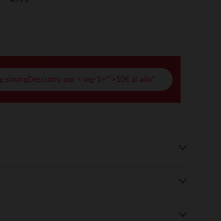
o
pciones
ustes de privacidad, garantizando el cumplimiento de las regula
g strongDescubro por < wg-1="">10€ al año*