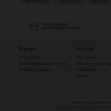
Recién nacido
Futura Mamá
Bebé niña
DEVOLUCIONES
GRATUITAS EN TIENDA
El grupo
Servicios
Únete al Club
Tarjeta Regalo
Condiciones generales de venta
Saldo de mi tarjeta reg
Retirada de productos
Cuidado ropa
Tiendas
Condiciones generales de ven
Orchestra adhiere al código de ética de 