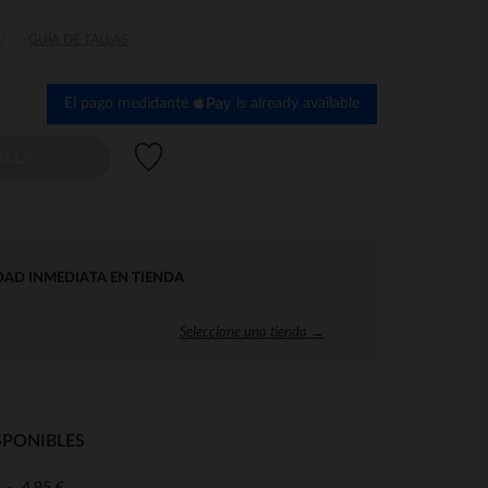
GUÍA DE TALLAS
El pago medidante
is already available
Lista de deseos
ALLA
DAD INMEDIATA EN TIENDA
Seleccione una tienda →
SPONIBLES
4,95 €