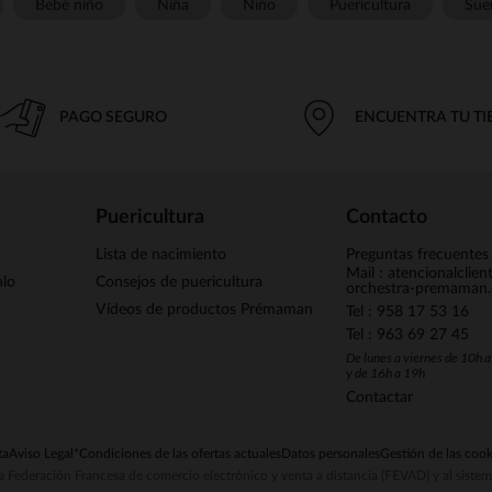
Bebé niño
Niña
Niño
Puericultura
Sue
PAGO SEGURO
ENCUENTRA TU T
Puericultura
Contacto
Lista de nacimiento
Preguntas frecuentes
Mail : atencionalclie
alo
Consejos de puericultura
orchestra-premaman
Vídeos de productos Prémaman
Tel : 958 17 53 16
Tel : 963 69 27 45
De lunes a viernes de 10h 
y de 16h a 19h
Contactar
ta
Aviso Legal
*Condiciones de las ofertas actuales
Datos personales
Gestión de las cook
la Federación Francesa de comercio electrónico y venta a distancia (FEVAD) y al sist