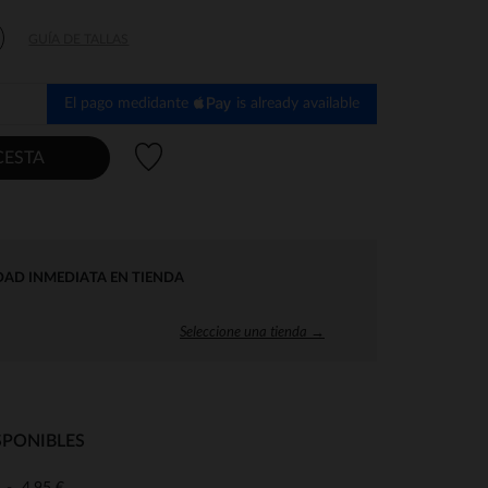
GUÍA DE TALLAS
El pago medidante
is already available
Lista de deseos
CESTA
DAD INMEDIATA EN TIENDA
Seleccione una tienda →
SPONIBLES
4,95 €