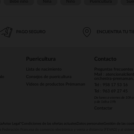
Bebé niño
Niña
Niño
Puericultura
Sue
PAGO SEGURO
ENCUENTRA TU T
Puericultura
Contacto
Lista de nacimiento
Preguntas frecuentes
Mail : atencionalclie
alo
Consejos de puericultura
orchestra-premaman
Vídeos de productos Prémaman
Tel : 958 17 53 16
Tel : 963 69 27 45
De lunes a viernes de 10h 
y de 16h a 19h
Contactar
ta
Aviso Legal
*Condiciones de las ofertas actuales
Datos personales
Gestión de las cook
la Federación Francesa de comercio electrónico y venta a distancia (FEVAD) y al sist