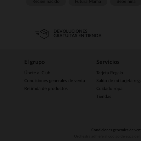
Recién nacido
Futura Mamá
Bebé niña
DEVOLUCIONES
GRATUITAS EN TIENDA
El grupo
Servicios
Únete al Club
Tarjeta Regalo
Condiciones generales de venta
Saldo de mi tarjeta reg
Retirada de productos
Cuidado ropa
Tiendas
Condiciones generales de ven
Orchestra adhiere al código de ética de 