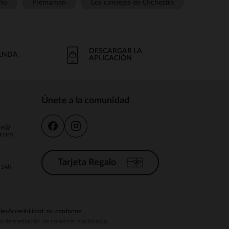
ño
Prémaman
Los consejos de Orchestra
DESCARGAR LA
IENDA
APLICACIÓN
Únete a la comunidad
nte@
.com
Tarjeta Regalo
a 14h
ies
Accesibilidad: no conforme
ema de mediación de comercio electrónico.