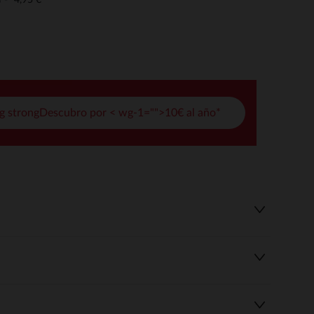
o
pciones
ustes de privacidad, garantizando el cumplimiento de las regula
g strongDescubro por < wg-1="">10€ al año*