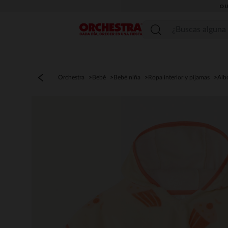
OU
Menú
Orchestra
Bebé
Bebé niña
Ropa interior y pijamas
Alb