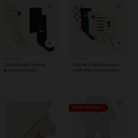
Lista de requisitos
Lista de 
Vista rápida
Vista rápida
Orchestra
Orchestra
Conjunto de 2 medias
Lote de 5 calcetines para
gruesas niña con
bebé niña con estampado
estampado de tulipanes
de tulipanes.
Lista de requisitos
Lista de 
PRECIO REDONDO**