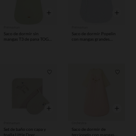
Vista rápida
Vista rápida
Prémaman
Prémaman
Saco de dormir sin
Saco de dormir Popelin
mangas T3 de pana TOG
con mangas grandes
3.5 verde
desmontables TOG 2.5
Lista de requisitos
Lista de 
Vista rápida
Vista rápida
Prémaman
Orchestra
Set de baño con capa y
Saco de dormir de
toalla Little Deer
terciopelo con mangas