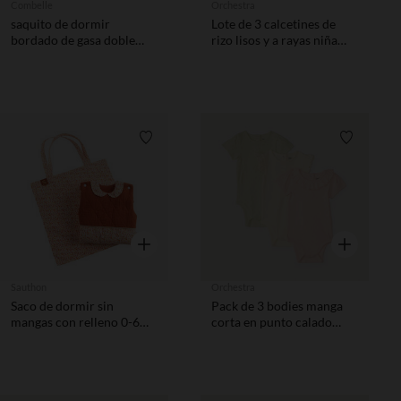
Combelle
Orchestra
saquito de dormir
Lote de 3 calcetines de
bordado de gasa doble
rizo lisos y a rayas niña
TOG 2 Promenade
bebé.
Bucolique verde
Lista de requisitos
Lista de 
Vista rápida
Vista rápida
Sauthon
Orchestra
Saco de dormir sin
Pack de 3 bodies manga
mangas con relleno 0-6
corta en punto calado
meses Terracotta Esmée
para bebé niña