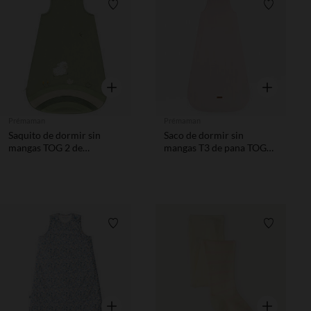
Lista de requisitos
Lista de 
Vista rápida
Vista rápida
Prémaman
Prémaman
Saquito de dormir sin
Saco de dormir sin
mangas TOG 2 de
mangas T3 de pana TOG
terciopelo La Vie à la
3.5 rosa
Ferme verde
Lista de requisitos
Lista de 
Vista rápida
Vista rápida