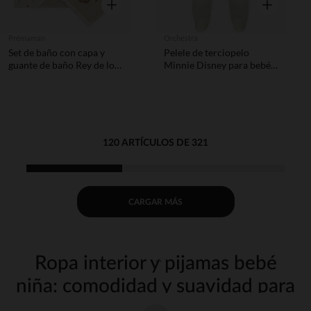
Vista rápida
Vista rápida
Prémaman
Orchestra
Set de baño con capa y
Pelele de terciopelo
guante de baño Rey de los
Minnie Disney para bebé
Bosques beige
niña con diferentes
aperturas según la edad
120 ARTÍCULOS DE 321
CARGAR MÁS
Ropa interior y pijamas bebé
niña: comodidad y suavidad para
noches tranquilas