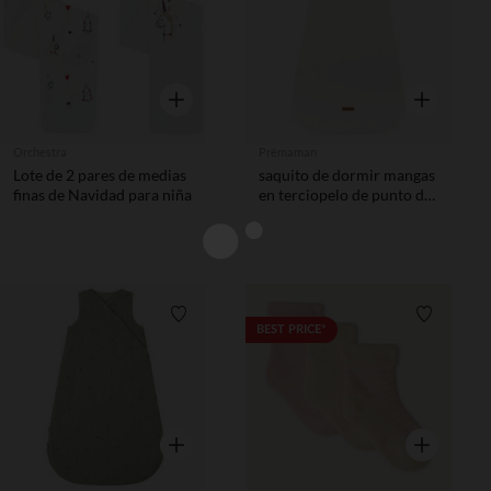
Vista rápida
Vista rápida
Orchestra
Prémaman
Lote de 2 pares de medias
saquito de dormir mangas
finas de Navidad para niña
en terciopelo de punto de
canalé 3.5 blanco
Lista de requisitos
Lista de 
BEST PRICE*
Vista rápida
Vista rápida