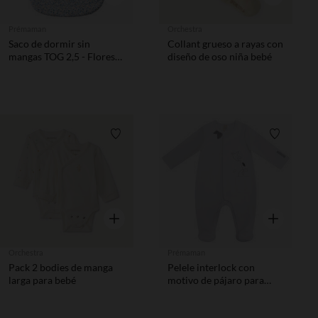
Prémaman
Orchestra
Saco de dormir sin
Collant grueso a rayas con
mangas TOG 2,5 - Flores
diseño de oso niña bebé
pequeñas
Lista de requisitos
Lista de 
Vista rápida
Vista rápida
Orchestra
Prémaman
Pack 2 bodies de manga
Pelele interlock con
larga para bebé
motivo de pájaro para
bebé niña