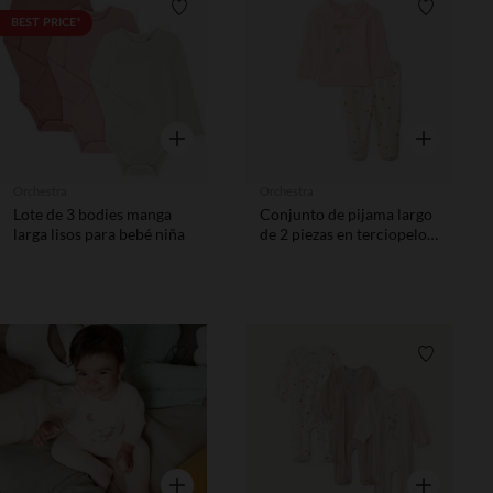
Lista de requisitos
Lista de 
BEST PRICE*
Vista rápida
Vista rápida
Orchestra
Orchestra
Lote de 3 bodies manga
Conjunto de pijama largo
larga lisos para bebé niña
de 2 piezas en terciopelo
con forro de sherpa para
bebé niña con acabados
diferentes según la edad
Lista de requisitos
Lista de 
Vista rápida
Vista rápida