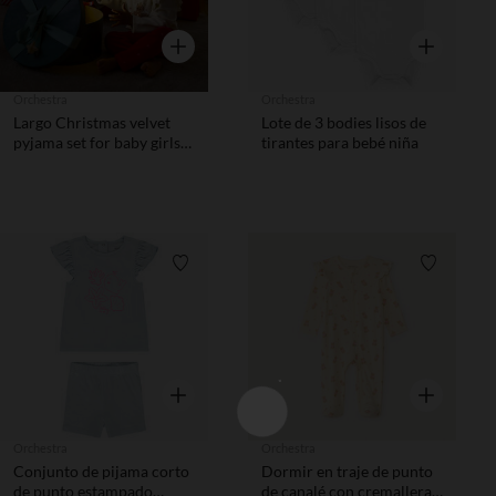
Vista rápida
Vista rápida
Orchestra
Orchestra
Largo Christmas velvet
Lote de 3 bodies lisos de
pyjama set for baby girls
tirantes para bebé niña
with different finishes
depending on age
Lista de requisitos
Lista de 
Vista rápida
Vista rápida
Orchestra
Orchestra
Conjunto de pijama corto
Dormir en traje de punto
de punto estampado
de canalé con cremallera y