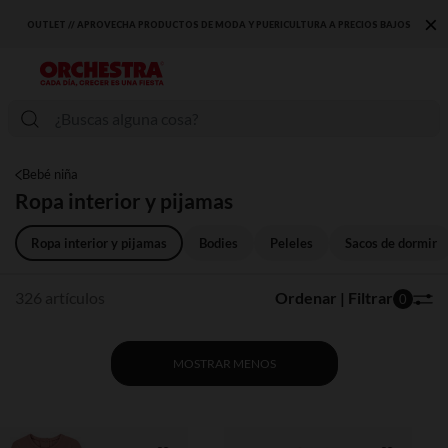
×
OUTLET // APROVECHA PRODUCTOS DE MODA Y PUERICULTURA A PRECIOS BAJOS
Bebé niña
Ropa interior y pijamas
Ropa interior y pijamas
Bodies
Peleles
Sacos de dormir
326 artículos
Ordenar | Filtrar
0
MOSTRAR MENOS