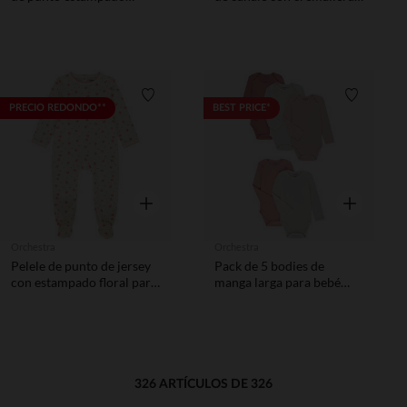
océano para niña
estampado de oso niña
Lista de requisitos
Lista de 
PRECIO REDONDO**
BEST PRICE*
Vista rápida
Vista rápida
Orchestra
Orchestra
Pelele de punto de jersey
Pack de 5 bodies de
con estampado floral para
manga larga para bebé
bebé niña
niña.
326 ARTÍCULOS DE 326