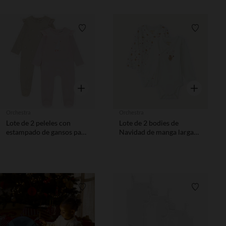
Lista de requisitos
Lista de 
Vista rápida
Vista rápida
Orchestra
Orchestra
Lote de 2 peleles con
Lote de 2 bodies de
estampado de gansos para
Navidad de manga larga
niña con aberturas
niña con aberturas
diferentes según la edad
diferentes según la edad.
Lista de requisitos
Lista de 