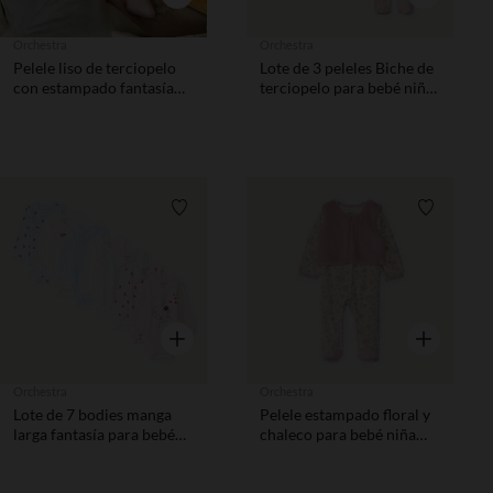
Orchestra
Orchestra
Pelele liso de terciopelo
Lote de 3 peleles Biche de
con estampado fantasía
terciopelo para bebé niña
para bebé niña
con aperturas diferentes
según la edad
Lista de requisitos
Lista de 
Vista rápida
Vista rápida
Orchestra
Orchestra
Lote de 7 bodies manga
Pelele estampado floral y
larga fantasía para bebé
chaleco para bebé niña
niña con aperturas
con aberturas según la
diferentes según la edad
edad