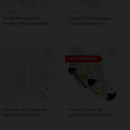
Orchestra
Orchestra
Pelele de terciopelo
Pack de 7 bodies manga
bicolor lúdico para bebé
corta para bebé niña
niña
Lista de requisitos
Lista de 
PRECIO REDONDO**
Vista rápida
Vista rápida
Orchestra
Orchestra
Conjunto de 2 leotardos
Pack de 3 pares de
finos con estampado
calcetines antideslizantes
dorado niña bebé.
con estampado floral niña
bebé