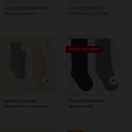
Orchestra
Orchestra
Conjunto de pijama de 2
Lote de 3 pares de
piezas, camiseta +
calcetines con borde
pantalón corto Tic y Tac
festoneado para bebé niña
Disney niña bebé.
Lista de requisitos
Lista de 
PRECIO REDONDO**
Vista rápida
Vista rápida
Orchestra
Orchestra
Lote de 2 pares de
Pack de 2 leotardos
leotardos lisos y gruesos
gruesos lisos
para bebé niña