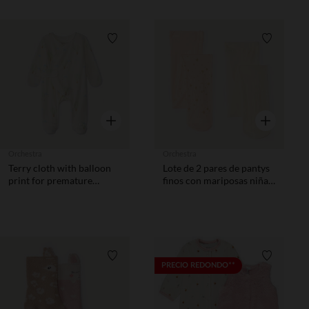
Lista de requisitos
Lista de 
Vista rápida
Vista rápida
Orchestra
Orchestra
Terry cloth with balloon
Lote de 2 pares de pantys
print for premature
finos con mariposas niña
babies
bebé
Lista de requisitos
Lista de 
PRECIO REDONDO**