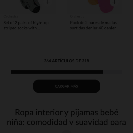
Vista rápida
Vista rápida
Orchestra
Orchestra
Set of 2 pairs of high-top
Pack de 2 pares de mallas
striped socks with
surtidas denier 40 denier
penguin print
264 ARTÍCULOS DE 318
CARGAR MÁS
Ropa interior y pijamas bebé
niña: comodidad y suavidad para
noches tranquilas