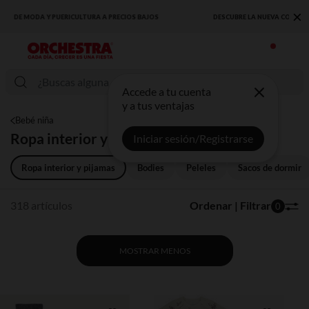
×
DESCUBRE LA NUEVA COLECCIÓN QUE TE ENCANTARÁ ☀️
Accede a tu cuenta
y a tus ventajas
Bebé niña
Ropa interior y pijamas
Iniciar sesión/Registrarse
Ropa interior y pijamas
Bodies
Peleles
Sacos de dormir
318 artículos
Ordenar | Filtrar
0
MOSTRAR MENOS