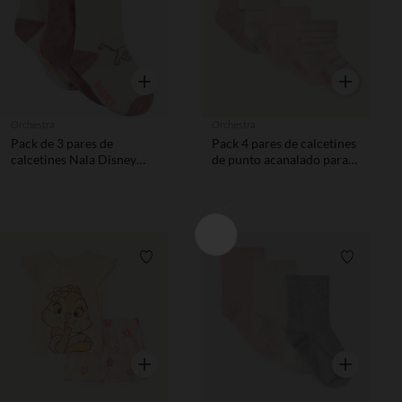
Vista rápida
Vista rápida
Orchestra
Orchestra
Pack de 3 pares de
Pack 4 pares de calcetines
calcetines Nala Disney
de punto acanalado para
para bebé niña
bebé niña
Lista de requisitos
Lista de 
Vista rápida
Vista rápida