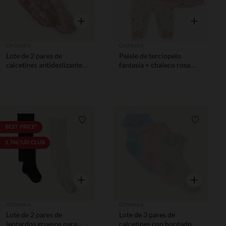
Vista rápida
Vista rápida
Orchestra
Orchestra
Lote de 2 pares de
Pelele de terciopelo
calcetines antideslizantes
fantasía + chaleco rosa
con motivos de animales
para bebé niña (aberturas
para bebé niña
diferentes según la edad)
Lista de requisitos
Lista de 
BEST PRICE*
1,74€/UD CLUB
Vista rápida
Vista rápida
Orchestra
Orchestra
Lote de 2 pares de
Lote de 3 pares de
leotardos gruesos para
calcetines con bordado