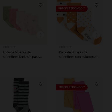
Lista de requisitos
Lista de 
PRECIO REDONDO**
Vista rápida
Vista rápida
Orchestra
Orchestra
Lote de 5 pares de
Pack de 3 pares de
calcetines fantasía para
calcetines con estampado
bebé niña
de lunares y corazones
para bebé niña
Lista de requisitos
Lista de 
PRECIO REDONDO**