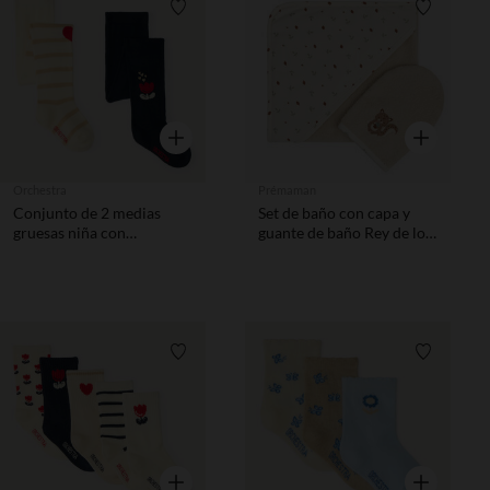
Lista de requisitos
Lista de 
Vista rápida
Vista rápida
Orchestra
Prémaman
Conjunto de 2 medias
Set de baño con capa y
gruesas niña con
guante de baño Rey de los
estampado de tulipanes
Bosques beige
Lista de requisitos
Lista de 
Vista rápida
Vista rápida