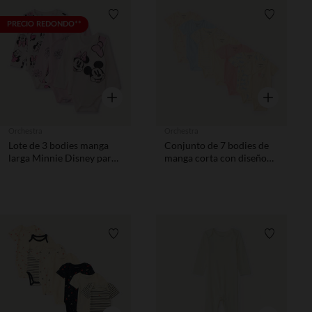
Lista de requisitos
Lista de 
PRECIO REDONDO**
Vista rápida
Vista rápida
Orchestra
Orchestra
Lote de 3 bodies manga
Conjunto de 7 bodies de
larga Minnie Disney para
manga corta con diseño
bebé niña con aperturas
de lazo niña, apertura
según la edad
diferente según la edad.
Lista de requisitos
Lista de 