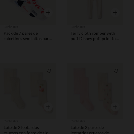
Vista rápida
Vista rápida
Orchestra
Orchestra
Pack de 7 pares de
Terry cloth romper with
calcetines semi altos para
puff Disney puff print for
bebé niña
baby girls with different
openings depending on
age
Lista de requisitos
Lista de 
Vista rápida
Vista rápida
Orchestra
Orchestra
Lote de 2 leotardos
Lote de 2 pares de
gruesos con forro de rizo
leotardos gruesos de