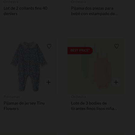
Orchestra
Orchestra
Lot de 2 collants fins 40
Pijama dos piezas para
deniers
bebé con estampado de
ositos y acabados según la
edad
Lista de requisitos
Lista de 
BEST PRICE*
Vista rápida
Vista rápida
Prémaman
Orchestra
Pijamas de jersey Tiny
Lote de 3 bodies de
Flowers
tirantes finos lisos niña
bebé