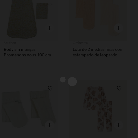
Vista rápida
Vista rápida
Sauthon
Orchestra
Body sin mangas
Lote de 2 medias finas con
Promenons nous 100 cm
estampado de leopardo
para bebé niña
Lista de requisitos
Lista de 
Vista rápida
Vista rápida