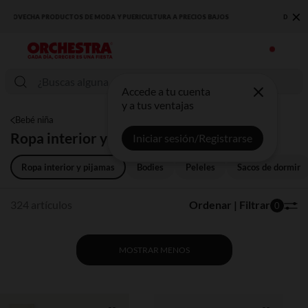
×
DESCUBRE LA NUEVA COLECCIÓN QUE TE ENCANTARÁ ☀️
Accede a tu cuenta
y a tus ventajas
Bebé niña
Ropa interior y pijamas
Iniciar sesión/Registrarse
Ropa interior y pijamas
Bodies
Peleles
Sacos de dormir
324 artículos
Ordenar | Filtrar
0
MOSTRAR MENOS