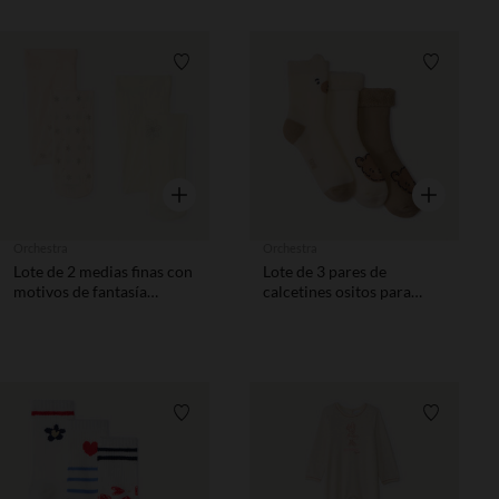
Lista de requisitos
Lista de 
Vista rápida
Vista rápida
Orchestra
Orchestra
Lote de 2 medias finas con
Lote de 3 pares de
motivos de fantasía
calcetines ositos para
brillantes para bebé niña
bebé
Lista de requisitos
Lista de 