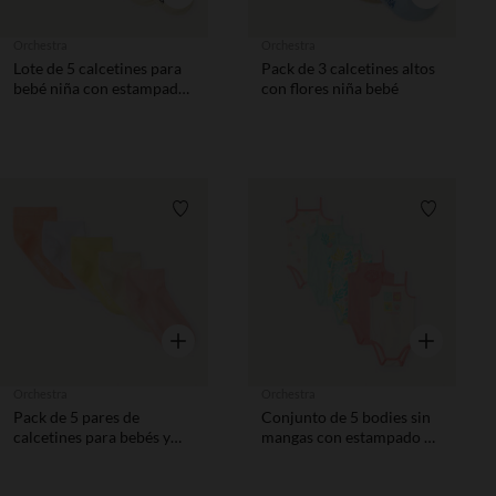
Orchestra
Orchestra
Lote de 5 calcetines para
Pack de 3 calcetines altos
bebé niña con estampado
con flores niña bebé
de tulipanes.
Lista de requisitos
Lista de 
Vista rápida
Vista rápida
Orchestra
Orchestra
Pack de 5 pares de
Conjunto de 5 bodies sin
calcetines para bebés y
mangas con estampado de
niñas
playa niña.