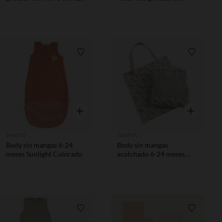
para bebé niña
fantasía para bebé niña
Lista de requisitos
Lista de 
Vista rápida
Vista rápida
Sauthon
Sauthon
Body sin mangas 6-24
Body sin mangas
meses Sunlight Colorado
acolchado 6-24 meses
Promenons-nous
Lista de requisitos
Lista de 