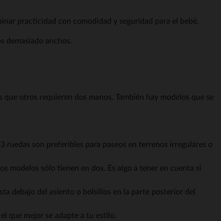
inar practicidad con comodidad y seguridad para el bebé.
os demasiado anchos.
as que otros requieren dos manos. También hay modelos que se
 3 ruedas son preferibles para paseos en terrenos irregulares o
os modelos sólo tienen en dos. Es algo a tener en cuenta si
pciones
ta debajo del asiento o bolsillos en la parte posterior del
ustes de privacidad, garantizando el cumplimiento de las regula
el que mejor se adapte a tu estilo.