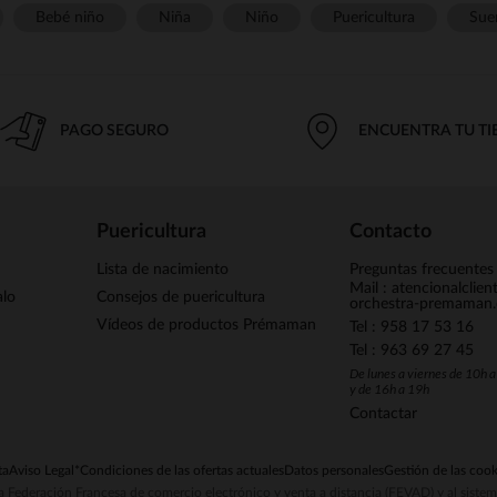
Bebé niño
Niña
Niño
Puericultura
Sue
PAGO SEGURO
ENCUENTRA TU T
Puericultura
Contacto
Lista de nacimiento
Preguntas frecuentes
Mail : atencionalclie
alo
Consejos de puericultura
orchestra-premaman
Vídeos de productos Prémaman
Tel : 958 17 53 16
Tel : 963 69 27 45
De lunes a viernes de 10h 
y de 16h a 19h
Contactar
ta
Aviso Legal
*Condiciones de las ofertas actuales
Datos personales
Gestión de las cook
la Federación Francesa de comercio electrónico y venta a distancia (FEVAD) y al sist