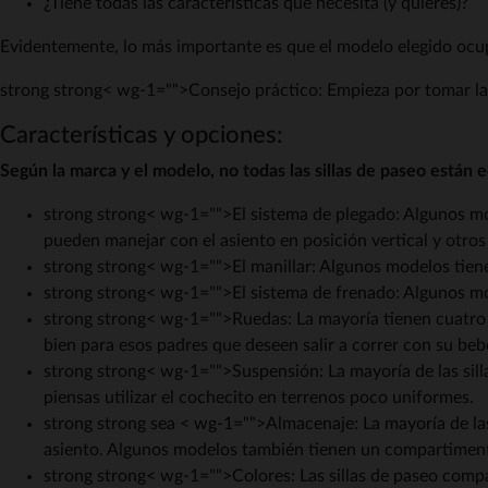
¿Tiene todas las características que necesita (y quieres)?
Evidentemente, lo más importante es que el modelo elegido ocu
strong strong< wg-1="">Consejo práctico:
Empieza por tomar la
Características y opciones:
Según la marca y el modelo, no todas las sillas de paseo están
strong strong< wg-1="">El sistema de plegado
: Algunos m
pueden manejar con el asiento en posición vertical y otros
strong strong< wg-1="">El manillar
: Algunos modelos tienen
strong strong< wg-1="">El sistema de frenado
: Algunos m
strong strong< wg-1="">Ruedas
: La mayoría tienen cuatro
bien para esos padres que deseen salir a correr con su beb
strong strong< wg-1="">Suspensión
: La mayoría de las si
piensas utilizar el cochecito en terrenos poco uniformes.
strong strong sea < wg-1="">Almacenaje
: La mayoría de la
asiento. Algunos modelos también tienen un compartimento
strong strong< wg-1="">Colores
: Las sillas de paseo comp