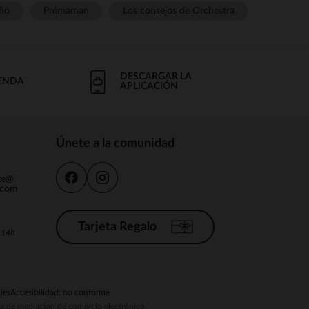
ño
Prémaman
Los consejos de Orchestra
DESCARGAR LA
IENDA
APLICACIÓN
Únete a la comunidad
nte@
.com
Tarjeta Regalo
a 14h
ies
Accesibilidad: no conforme
ema de mediación de comercio electrónico.