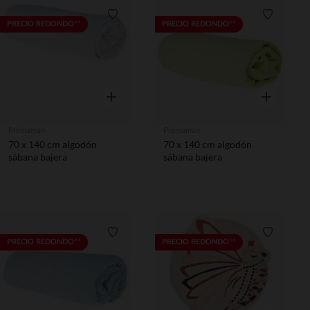
Lista de requisitos
Lista de 
PRECIO REDONDO**
PRECIO REDONDO**
Vista rápida
Vista rápida
Prémaman
Prémaman
70 x 140 cm algodón
70 x 140 cm algodón
sábana bajera
sábana bajera
Lista de requisitos
Lista de 
PRECIO REDONDO**
PRECIO REDONDO**