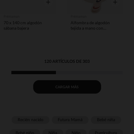
Vista rápida
Vista rápida
Prémaman
Prémaman
70 x 140 cm algodón
Alfombra de algodón
sábana bajera
tejida a mano con
estampado de pájaros
75x120 cm
120 ARTÍCULOS DE 303
CARGAR MÁS
Recién nacido
Futura Mamá
Bebé niña
Bebé niño
Niña
Niño
Puericultura