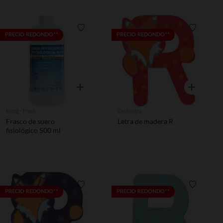
Lista de requisitos
Lista de 
PRECIO REDONDO**
PRECIO REDONDO**
Vista rápida
Vista rápida
Biorg - Fresh
Orchestra
Frasco de suero
Letra de madera R
fisiológico 500 ml
Lista de requisitos
Lista de 
PRECIO REDONDO**
PRECIO REDONDO**