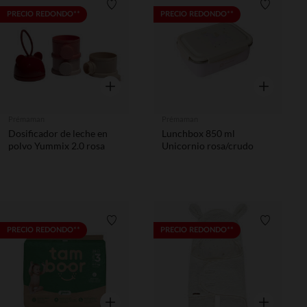
Lista de requisitos
Lista de 
PRECIO REDONDO**
PRECIO REDONDO**
Vista rápida
Vista rápida
Prémaman
Prémaman
Dosificador de leche en
Lunchbox 850 ml
polvo Yummix 2.0 rosa
Unicornio rosa/crudo
Lista de requisitos
Lista de 
PRECIO REDONDO**
PRECIO REDONDO**
Vista rápida
Vista rápida