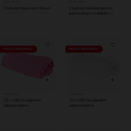
Prémaman
Orchestra
Osito de felpa León 60 cm
Champú hipoalergénico
para cuerpo y cabello -
150 ml
Lista de requisitos
Lista de 
PRECIO REDONDO**
PRECIO REDONDO**
Vista rápida
Vista rápida
Prémaman
Prémaman
70 x 140 cm algodón
70 x 140 cm algodón
sábana bajera
sábana bajera