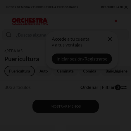
×
DESCUBRE LA NUEVA COLECCIÓN QUE TE ENCANTARÁ ☀️
Accede a tu cuenta
y a tus ventajas
REBAJAS
Puericultura
Iniciar sesión/Registrarse
Puericultura
Auto
Caminata
Comida
Baño,higiene
303 artículos
Ordenar | Filtrar
0
MOSTRAR MENOS