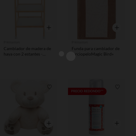
Vista rápida
Vista rápida
Prémaman
Prémaman
Cambiador de madera de
Funda para cambiador de
haya con 2 estantes -
terciopeloMagic Bird»
Pocket 2.0
Lista de requisitos
Lista de 
PRECIO REDONDO**
Vista rápida
Vista rápida