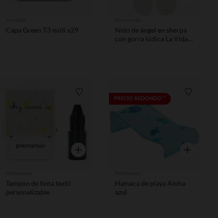
Tamboor
Prémaman
Capa Green T3 midi x29
Nido de ángel en sherpa
con gorra lúdica La Vida
en la Granja crudo
Lista de requisitos
Lista de 
PRECIO REDONDO**
Vista rápida
Vista rápida
Prémaman
Prémaman
Tampón de tinta textil
Hamaca de playa Aloha
personalizable
azul