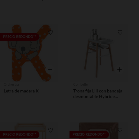
fantasía - Rock
Lista de requisitos
Lista de 
PRECIO REDONDO**
Vista rápida
Vista rápida
Orchestra
Combelle
Letra de madera K
Trona fija Lili con bandeja
desmontable Hybride
Blanc
Lista de requisitos
Lista de 
PRECIO REDONDO**
PRECIO REDONDO**