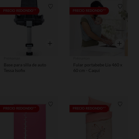
Lista de requisitos
Lista de 
PRECIO REDONDO**
PRECIO REDONDO**
Vista rápida
Vista rápida
Prémaman
Prémaman
Base para silla de auto
Fular portabebe Lia 460 x
Tessa Isofix
60 cm - Caqui
Lista de requisitos
Lista de 
PRECIO REDONDO**
PRECIO REDONDO**