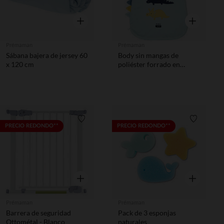
Vista rápida
Vista rápida
Prémaman
Prémaman
Sábana bajera de jersey 60
Body sin mangas de
x 120 cm
poliéster forrado en
algodón TOG 3
Lista de requisitos
Lista de 
PRECIO REDONDO**
PRECIO REDONDO**
Vista rápida
Vista rápida
Prémaman
Prémaman
Barrera de seguridad
Pack de 3 esponjas
Ottométal - Blanco
naturales