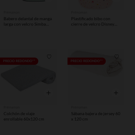
Prémaman
Prémaman
Babero delantal de manga
Plastificado bibo con
larga con velcro Simba
cierre de velcro Disney
Disney
Minnie
Lista de requisitos
Lista de 
PRECIO REDONDO**
PRECIO REDONDO**
Vista rápida
Vista rápida
Prémaman
Prémaman
Colchón de viaje
Sábana bajera de jersey 60
enrollable 60x120 cm
x 120 cm