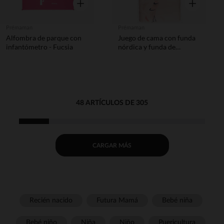
Vista rápida
Vista rápida
Prémaman
Prémaman
Alfombra de parque con
Juego de cama con funda
infantómetro - Fucsia
nórdica y funda de
almohada Magic Bird
48 ARTÍCULOS DE 305
CARGAR MÁS
Recién nacido
Futura Mamá
Bebé niña
Bebé niño
Niña
Niño
Puericultura