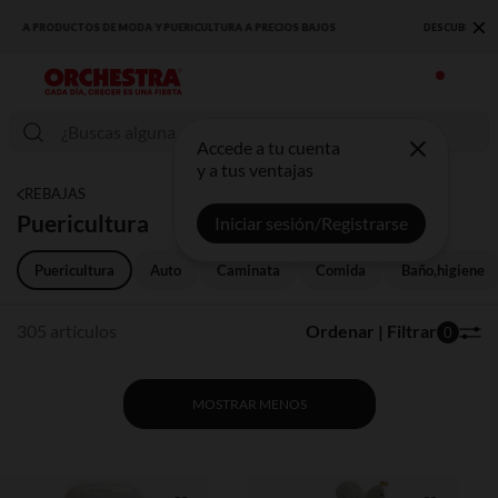
×
DESCUBRE LA NUEVA COLECCIÓN QUE TE ENCANTARÁ ☀️
Accede a tu cuenta
y a tus ventajas
REBAJAS
Puericultura
Iniciar sesión/Registrarse
Puericultura
Auto
Caminata
Comida
Baño,higiene
305 artículos
Ordenar | Filtrar
0
MOSTRAR MENOS