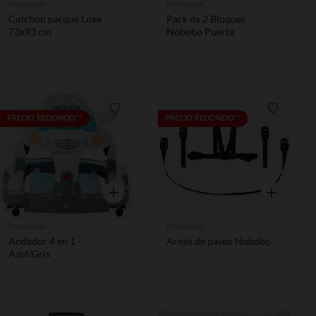
Prémaman
Prémaman
Colchón parque Luxe
Pack de 2 Bloques
73x93 cm
Nobobo Puerta
Lista de requisitos
Lista de 
PRECIO REDONDO**
PRECIO REDONDO**
Vista rápida
Vista rápida
Prémaman
Prémaman
Andador 4 en 1 -
Arnés de paseo Nobobo
Azul/Gris