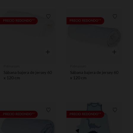
Lista de requisitos
Lista de 
PRECIO REDONDO**
PRECIO REDONDO**
Vista rápida
Vista rápida
Prémaman
Prémaman
Sábana bajera de jersey 60
Sábana bajera de jersey 60
x 120 cm
x 120 cm
Lista de requisitos
Lista de 
PRECIO REDONDO**
PRECIO REDONDO**