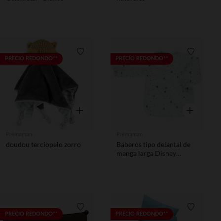
Lista de requisitos
Lista de 
PRECIO REDONDO**
PRECIO REDONDO**
Vista rápida
Vista rápida
Prémaman
Prémaman
doudou terciopelo zorro
Baberos tipo delantal de
manga larga Disney
Mickey cierre de velcro
Lista de requisitos
Lista de 
PRECIO REDONDO**
PRECIO REDONDO**