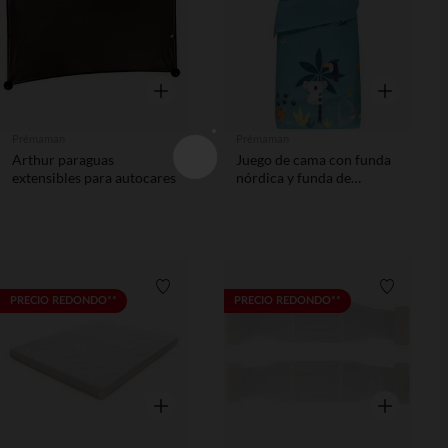
Vista rápida
Vista rápida
Prémaman
Prémaman
Arthur paraguas
Juego de cama con funda
extensibles para autocares
nórdica y funda de
almohada Crazy Jungle
Lista de requisitos
Lista de 
PRECIO REDONDO**
PRECIO REDONDO**
Vista rápida
Vista rápida