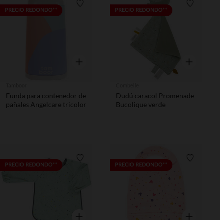
Lista de requisitos
Lista de 
PRECIO REDONDO**
PRECIO REDONDO**
Vista rápida
Vista rápida
Tamboor
Combelle
Funda para contenedor de
Dudú caracol Promenade
pañales Angelcare tricolor
Bucolique verde
Lista de requisitos
Lista de 
PRECIO REDONDO**
PRECIO REDONDO**
Vista rápida
Vista rápida