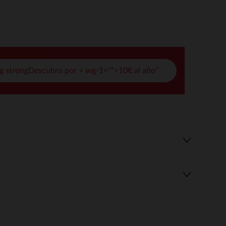
pciones
ustes de privacidad, garantizando el cumplimiento de las regula
g strongDescubro por < wg-1="">10€ al año*