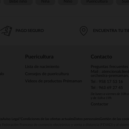
Bebé niño
Niña
Niño
Puericultura
Sue
PAGO SEGURO
ENCUENTRA TU T
Puericultura
Contacto
Lista de nacimiento
Preguntas frecuentes
Mail : atencionalclie
alo
Consejos de puericultura
orchestra-premaman
Vídeos de productos Prémaman
Tel : 958 17 53 16
Tel : 963 69 27 45
De lunes a viernes de 10h 
y de 16h a 19h
Contactar
ta
Aviso Legal
*Condiciones de las ofertas actuales
Datos personales
Gestión de las cook
la Federación Francesa de comercio electrónico y venta a distancia (FEVAD) y al sist