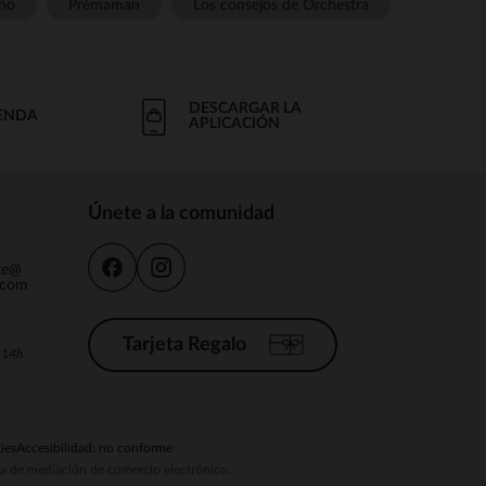
ño
Prémaman
Los consejos de Orchestra
DESCARGAR LA
IENDA
APLICACIÓN
Únete a la comunidad
nte@
.com
Tarjeta Regalo
a 14h
ies
Accesibilidad: no conforme
ema de mediación de comercio electrónico.