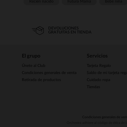
Recién nacido
Futura Mamá
Bebé niña
DEVOLUCIONES
GRATUITAS EN TIENDA
El grupo
Servicios
Únete al Club
Tarjeta Regalo
Condiciones generales de venta
Saldo de mi tarjeta reg
Retirada de productos
Cuidado ropa
Tiendas
Condiciones generales de ven
Orchestra adhiere al código de ética de 