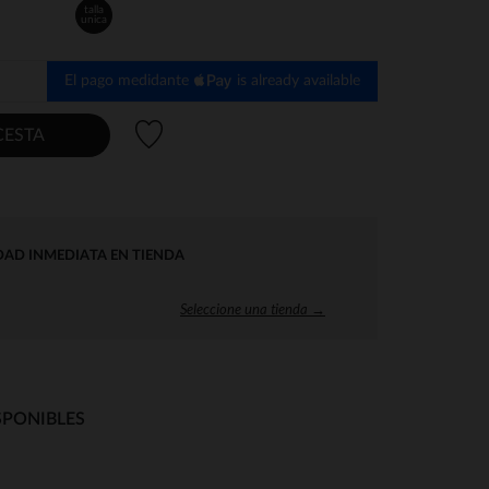
talla
unica
El pago medidante
is already available
Lista de deseos
CESTA
DAD INMEDIATA EN TIENDA
Seleccione una tienda →
SPONIBLES