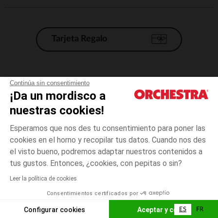
Tarjeta Regalo
Condiciones generales de venta
Continúa sin consentimiento
¡Da un mordisco a
Aviso Legal
*Condiciones de las ofertas actuales
nuestras cookies!
Datos personales
Esperamos que nos des tu consentimiento para poner las
Gestión de las cookies
cookies en el horno y recopilar tus datos. Cuando nos des
Accesibilidad: no conforme
el visto bueno, podremos adaptar nuestros contenidos a
talla
Gris
Gris
unica
Orchestra adhiere al código de ética de la Federación Francesa de comercio
tus gustos. Entonces, ¿cookies, con pepitas o sin?
electrónico y venta a distancia (FEVAD) y al sistema de mediación de
comercio electrónico.
Leer la política de cookies
El pago medidante
is already available
Consentimientos certificados por
España
Lista d
AÑADIR A LA CESTA
Configurar cookies
Aceptar y cerrar
ES
FR