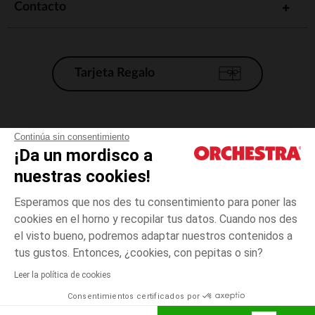
Contacto
Tarjeta Regalo
Condiciones generales de venta
Continúa sin consentimiento
¡Da un mordisco a
Aviso Legal
*Condiciones de las ofertas actuales
nuestras cookies!
Datos personales
Esperamos que nos des tu consentimiento para poner las
Gestión de las cookies
cookies en el horno y recopilar tus datos. Cuando nos des
Accesibilidad: no conforme
el visto bueno, podremos adaptar nuestros contenidos a
talla
Blanco
Blanco
unica
Orchestra adhiere al código de ética de la Federación Francesa de comercio
tus gustos. Entonces, ¿cookies, con pepitas o sin?
electrónico y venta a distancia (FEVAD) y al sistema de mediación de
comercio electrónico.
Leer la política de cookies
El pago medidante
is already available
Consentimientos certificados por
España
Lista d
AÑADIR A LA CESTA