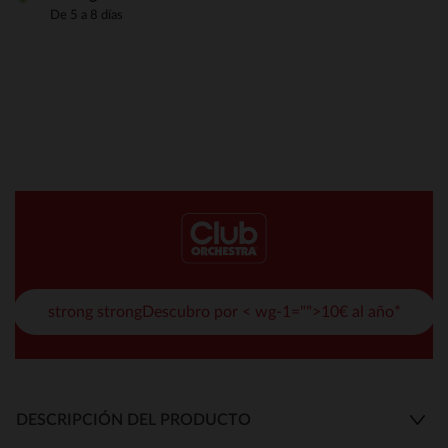
De 5 a 8 días
strong strongDescubro por < wg-1="">10€ al año*
DESCRIPCIÓN DEL PRODUCTO