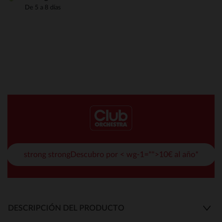
De 5 a 8 días
strong strongDescubro por < wg-1="">10€ al año*
DESCRIPCIÓN DEL PRODUCTO