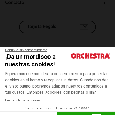
Contacto
Tarjeta Regalo
Condiciones generales de venta
Continúa sin consentimiento
¡Da un mordisco a
Aviso Legal
*Condiciones de las ofertas actuales
nuestras cookies!
Datos personales
Esperamos que nos des tu consentimiento para poner las
Gestión de las cookies
cookies en el horno y recopilar tus datos. Cuando nos des
Accesibilidad: no conforme
el visto bueno, podremos adaptar nuestros contenidos a
talla
Negro
Negro
unica
Orchestra adhiere al código de ética de la Federación Francesa de comercio
tus gustos. Entonces, ¿cookies, con pepitas o sin?
electrónico y venta a distancia (FEVAD) y al sistema de mediación de
comercio electrónico.
Leer la política de cookies
El pago medidante
is already available
Consentimientos certificados por
España
Lista d
AÑADIR A LA CESTA