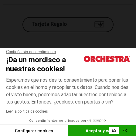
Tarjeta Regalo
Condiciones generales de venta
Continúa sin consentimiento
¡Da un mordisco a
Aviso Legal
*Condiciones de las ofertas actuales
nuestras cookies!
Datos personales
Esperamos que nos des tu consentimiento para poner las
Gestión de las cookies
cookies en el horno y recopilar tus datos. Cuando nos des
Accesibilidad: no conforme
el visto bueno, podremos adaptar nuestros contenidos a
talla
Rosa
Rosa
unica
Orchestra adhiere al código de ética de la Federación Francesa de comercio
tus gustos. Entonces, ¿cookies, con pepitas o sin?
electrónico y venta a distancia (FEVAD) y al sistema de mediación de
comercio electrónico.
Leer la política de cookies
El pago medidante
is already available
Consentimientos certificados por
España
Lista d
AÑADIR A LA CESTA
Configurar cookies
Aceptar y cerrar
ES
FR