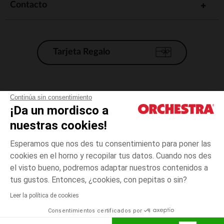
Contacto
Tarjeta Regalo
Condiciones generales de venta
Continúa sin consentimiento
¡Da un mordisco a
Aviso Legal
*Condiciones de las ofertas actuales
nuestras cookies!
Datos personales
Esperamos que nos des tu consentimiento para poner las
Gestión de las cookies
cookies en el horno y recopilar tus datos. Cuando nos des
Accesibilidad: no conforme
el visto bueno, podremos adaptar nuestros contenidos a
talla
Vert
Vert
unica
Orchestra adhiere al código de ética de la Federación Francesa de comercio
tus gustos. Entonces, ¿cookies, con pepitas o sin?
electrónico y venta a distancia (FEVAD) y al sistema de mediación de
comercio electrónico.
Leer la política de cookies
El pago medidante
is already available
Consentimientos certificados por
España
Lista d
AÑADIR A LA CESTA