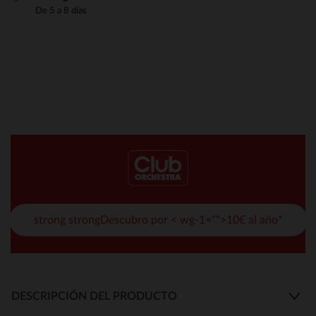
De 5 a 8 días
strong strongDescubro por < wg-1="">10€ al año*
DESCRIPCIÓN DEL PRODUCTO